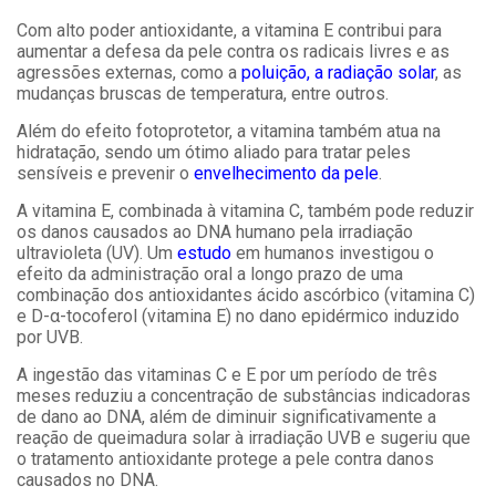
Com alto poder antioxidante, a vitamina E contribui para
aumentar a defesa da pele contra os radicais livres e as
agressões externas, como a
poluição, a radiação solar
, as
mudanças bruscas de temperatura, entre outros.
Além do efeito fotoprotetor, a vitamina também atua na
hidratação, sendo um ótimo aliado para tratar peles
sensíveis e prevenir o
envelhecimento da pele
.
A vitamina E, combinada à vitamina C, também pode reduzir
os danos causados ao DNA humano pela irradiação
ultravioleta (UV). Um
estudo
em humanos investigou o
efeito da administração oral a longo prazo de uma
combinação dos antioxidantes ácido ascórbico (vitamina C)
e D-α-tocoferol (vitamina E) no dano epidérmico induzido
por UVB.
A ingestão das vitaminas C e E por um período de três
meses reduziu a concentração de substâncias indicadoras
de dano ao DNA, além de diminuir significativamente a
reação de queimadura solar à irradiação UVB e sugeriu que
o tratamento antioxidante protege a pele contra danos
causados no DNA.