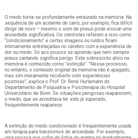
O medo torna-se profundamente enraizado na memória. Na
sequência de um acidente de carro, por exemplo, fica difícil
dirigir de novo – mesmo o som de pneus pode evocar uma
ansiedade significativa. Os cientistas referem a isso como
“condicionamento” e certas imagens ou ruídos ficam
intimamente entrelaçadas no cérebro com a experiência de
dor ou medo. Só aos poucos se aprende que nem sempre
pneus cantando significa perigo. Este sobrescrito ativo na
memória é conhecido como “extinção”. “Nesse processo,
no entanto, o conteúdo original da memória não é apagado,
mas sim meramente recoberto com experiências
positivas”, explica o Prof. Dr. René Hurlemann do
Departamento de Psiquiatria e Psicoterapia do Hospital
Universitário de Bonn. Se situações perigosas reaparecem,
o medo, que se acreditava ter sido já superado,
frequentemente reaparece.
A extinção do medo condicionado é frequentemente usada
em terapia para transtornos de ansiedade. Por exemplo,
uma pessoa que sofre de fobia de aranha irá gradualmente