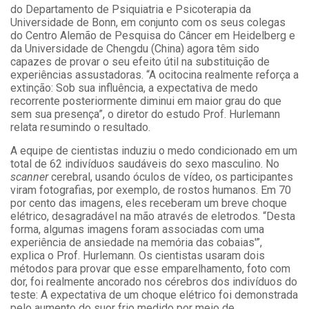
do Departamento de Psiquiatria e Psicoterapia da
Universidade de Bonn, em conjunto com os seus colegas
do Centro Alemão de Pesquisa do Câncer em Heidelberg e
da Universidade de Chengdu (China) agora têm sido
capazes de provar o seu efeito útil na substituição de
experiências assustadoras. “A ocitocina realmente reforça a
extinção: Sob sua influência, a expectativa de medo
recorrente posteriormente diminui em maior grau do que
sem sua presença”, o diretor do estudo Prof. Hurlemann
relata resumindo o resultado.
A equipe de cientistas induziu o medo condicionado em um
total de 62 indivíduos saudáveis do sexo masculino. No
scanner
cerebral, usando óculos de vídeo, os participantes
viram fotografias, por exemplo, de rostos humanos. Em 70
por cento das imagens, eles receberam um breve choque
elétrico, desagradável na mão através de eletrodos. “Desta
forma, algumas imagens foram associadas com uma
experiência de ansiedade na memória das cobaias'”,
explica o Prof. Hurlemann. Os cientistas usaram dois
métodos para provar que esse emparelhamento, foto com
dor, foi realmente ancorado nos cérebros dos indivíduos do
teste: A expectativa de um choque elétrico foi demonstrada
pelo aumento do suor frio medido por meio de