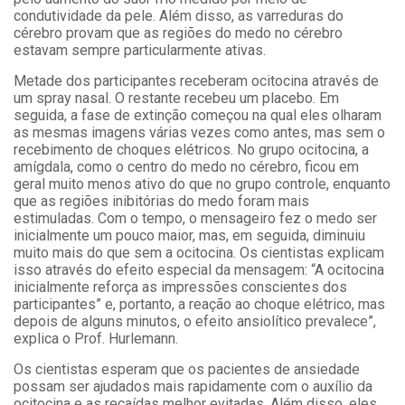
condutividade da pele. Além disso, as varreduras do
cérebro provam que as regiões do medo no cérebro
estavam sempre particularmente ativas.
Metade dos participantes receberam ocitocina através de
um spray nasal. O restante recebeu um placebo. Em
seguida, a fase de extinção começou na qual eles olharam
as mesmas imagens várias vezes como antes, mas sem o
recebimento de choques elétricos. No grupo ocitocina, a
amígdala, como o centro do medo no cérebro, ficou em
geral muito menos ativo do que no grupo controle, enquanto
que as regiões inibitórias do medo foram mais
estimuladas. Com o tempo, o mensageiro fez o medo ser
inicialmente um pouco maior, mas, em seguida, diminuiu
muito mais do que sem a ocitocina. Os cientistas explicam
isso através do efeito especial da mensagem: “A ocitocina
inicialmente reforça as impressões conscientes dos
participantes” e, portanto, a reação ao choque elétrico, mas
depois de alguns minutos, o efeito ansiolítico prevalece”,
explica o Prof. Hurlemann.
Os cientistas esperam que os pacientes de ansiedade
possam ser ajudados mais rapidamente com o auxílio da
ocitocina e as recaídas melhor evitadas. Além disso, eles