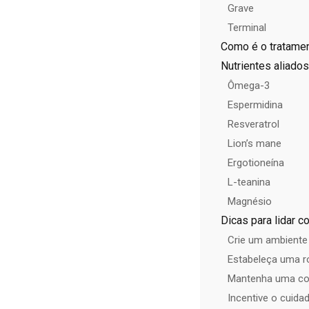
Grave
Terminal
Como é o tratame
Nutrientes aliados
Ômega-3
Espermidina
Resveratrol
Lion’s mane
Ergotioneína
L-teanina
Magnésio
Dicas para lidar 
Crie um ambiente
Estabeleça uma ro
Mantenha uma com
Incentive o cuid