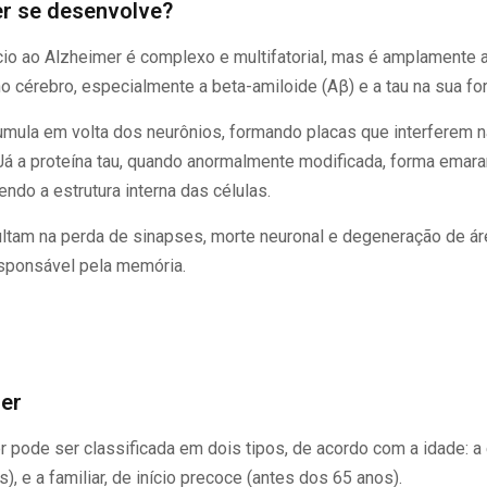
r se desenvolve?
cio ao Alzheimer é complexo e multifatorial, mas é amplamente
o cérebro, especialmente a beta-amiloide (Aβ) e a tau na sua for
umula em volta dos neurônios, formando placas que interferem n
Já a proteína tau, quando anormalmente modificada, forma emar
do a estrutura interna das células.
tam na perda de sinapses, morte neuronal e degeneração de ár
sponsável pela memória.
mer
pode ser classificada em dois tipos, de acordo com a idade: a 
), e a familiar, de início precoce (antes dos 65 anos).