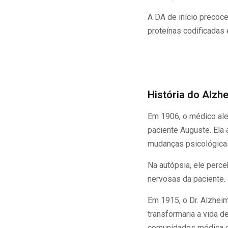
A DA de início precoc
proteínas codificadas 
História do Alzh
Em 1906, o médico a
paciente Auguste. Ela
mudanças psicológica
Na autópsia, ele perc
nervosas da paciente.
Em 1915, o Dr. Alzhei
transformaria a vida 
comunidades médica e 