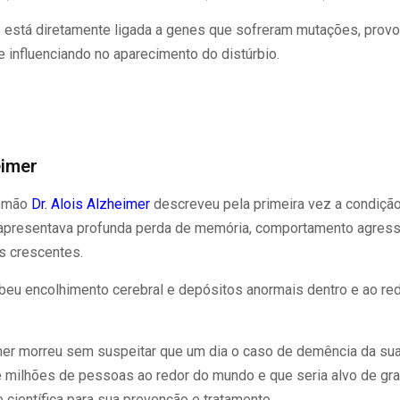
e está diretamente ligada a genes que sofreram mutações, prov
e influenciando no aparecimento do distúrbio.
eimer
lemão
Dr. Alois Alzheimer
descreveu pela primeira vez a condição 
 apresentava profunda perda de memória, comportamento agressi
s crescentes.
ebeu encolhimento cerebral e depósitos anormais dentro e ao red
mer morreu sem suspeitar que um dia o caso de demência da sua
de milhões de pessoas ao redor do mundo e que seria alvo de g
científica para sua prevenção e tratamento.