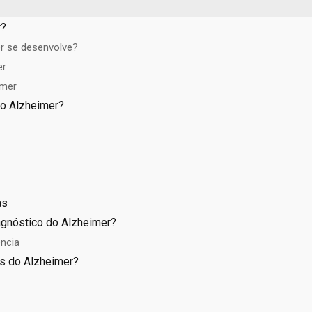
r?
r se desenvolve?
er
imer
do Alzheimer?
as
agnóstico do Alzheimer?
ncia
s do Alzheimer?