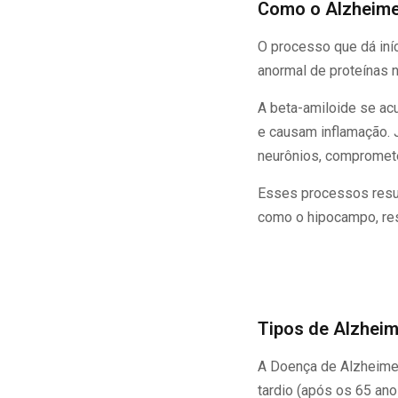
Como o Alzheime
O processo que dá iní
anormal de proteínas n
A beta-amiloide se ac
e causam inflamação. 
neurônios, comprometen
Esses processos resul
como o hipocampo, re
Tipos de Alzhei
A Doença de Alzheimer 
tardio (após os 65 anos