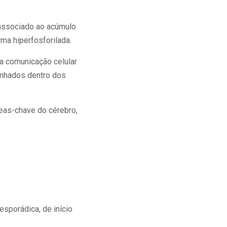
 associado ao acúmulo
ma hiperfosforilada.
a comunicação celular
anhados dentro dos
eas-chave do cérebro,
esporádica, de início