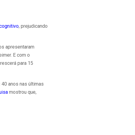
 cognitivo
, prejudicando
nos apresentaram
eimer. E com o
crescerá para 15
40 anos nas últimas
uisa
mostrou que,