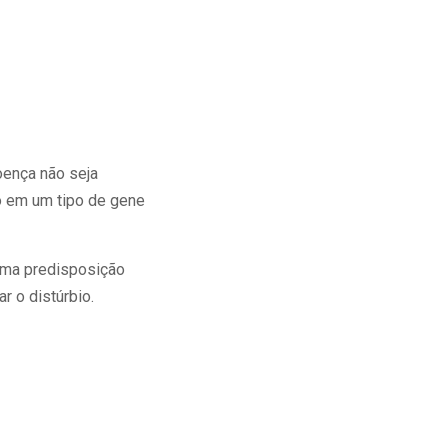
oença não seja
o em um tipo de gene
 uma predisposição
r o distúrbio.