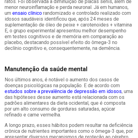
ratos. Foi observada a diminuição de placas senis, além de
menor neuroinflamação e perda neuronal. Já em humanos,
um
ensaio clínico
randomizado e controlado realizado com
idosos saudáveis identificou que, após 24 meses de
suplementação de óleo de peixe + carotenoides + vitamina
E, o grupo experimental apresentou melhor desempenho
em testes cognitivos e de memória em comparação ao
placebo, destacando possível efeito do ômega-3 no
declínio cognitivo e, consequentemente, na demência.
Manutenção da saúde mental
Nos últimos anos, é notável o aumento dos casos de
doenças psicológicas na população. E de acordo com
estudos sobre a prevalência de depressão em idosos
, uma
das hipóteses desse aumento está relacionada com os
padrões alimentares da dieta ocidental, que é composta
por um alto consumo de gorduras saturadas, açúcar
refinado e carne vermelha.
A longo prazo, esses hábitos podem resultar na deficiência
crônica de nutrientes importantes como o ômega-3 que, por
apresentar diversos mecanismos de proteção ao cérebro,