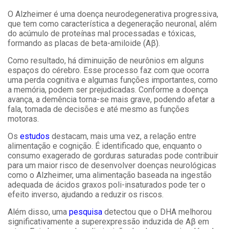
O Alzheimer é uma doença neurodegenerativa progressiva,
que tem como característica a degeneração neuronal, além
do acúmulo de proteínas mal processadas e tóxicas,
formando as placas de beta-amiloide (Aβ).
Como resultado, há diminuição de neurônios em alguns
espaços do cérebro. Esse processo faz com que ocorra
uma perda cognitiva e algumas funções importantes, como
a memória, podem ser prejudicadas. Conforme a doença
avança, a demência torna-se mais grave, podendo afetar a
fala, tomada de decisões e até mesmo as funções
motoras.
Os
estudos
destacam, mais uma vez, a relação entre
alimentação e cognição. É identificado que, enquanto o
consumo exagerado de gorduras saturadas pode contribuir
para um maior risco de desenvolver doenças neurológicas
como o Alzheimer, uma alimentação baseada na ingestão
adequada de ácidos graxos poli-insaturados pode ter o
efeito inverso, ajudando a reduzir os riscos.
Além disso, uma
pesquisa
detectou que o DHA melhorou
significativamente a superexpressão induzida de Aβ em