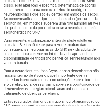
animais controle convencionalmente colonizados. Além
disso, esta alteração específica,
determinada de acordo
com o sexo, contrasta com os efeitos imunológicos e
neuroendócrinos que são evidentes em ambos os sexos.
As concentrações de triptofano plasmático (precursor da
serotonina) em machos sugerem uma rota humoral através
do qual a microbiota pode influenciar a neurotransmissão
serotonérgica no SNC.
Curiosamente, a colonização antes da idade adulta em
animais LB é insuficiente para reverter muitas das
consequências neuroquímicas do SNC na vida adulta de
uma microbiota ausente no início da vida, apesar de a
disponibilidade de triptofano periférica ser restaurada aos
valores basais.
Para o neurocientista John Cryan, essas descobertas são
fascinantes ao destacar o papel importante que as
bactérias intestinais tem na comunicação entre o intestino
e o cérebro, pois, dessa forma, abre-se a oportunidade de
desenvolver estratégias microbianas únicas para o
tratamento de doenças cerebrais.
Estes resultados demonstram que a neurotransmissão do
SNC pode ser profundamente perturbada pela ausência de