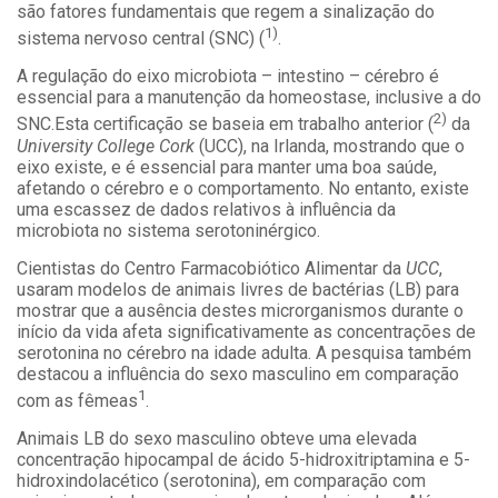
são fatores fundamentais que regem a sinalização do
1)
sistema nervoso central (SNC) (
.
A regulação do eixo microbiota – intestino – cérebro é
essencial para a manutenção da homeostase, inclusive a do
2)
SNC.
Esta certificação se baseia em trabalho anterior (
da
University College Cork
(UCC), na Irlanda, mostrando que o
eixo existe, e é essencial para manter uma boa saúde,
afetando o cérebro e o comportamento. No entanto, existe
uma escassez de dados relativos à influência da
microbiota no sistema serotoninérgico.
Cientistas do Centro Farmacobiótico Alimentar da
UCC
,
usaram modelos de animais livres de bactérias (LB) para
mostrar que a ausência destes microrganismos durante o
início da vida afeta significativamente as concentrações de
serotonina no cérebro na idade adulta. A pesquisa também
destacou a influência do sexo masculino em comparação
1
com as fêmeas
.
Animais LB do sexo masculino obteve uma elevada
concentração hipocampal de ácido 5-hidroxitriptamina e 5-
hidroxindolacético (serotonina), em comparação com