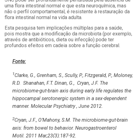
uma flora intestinal normal e que esta neuroquímica, mas
não o perfil comportamental, é resistente à restauração da
flora intestinal normal na vida adulta.
Esta pesquisa tem implicações múltiplas para a saúde,
pois mostra que a modificação da microbiota (por exemplo,
através de antibióticos, dieta ou infecção) pode ter
profundos efeitos em cadeia sobre a função cerebral.
Fonte:
1
Clarke, G., Grenham, S., Scully, P., Fitzgerald, P., Moloney,
R.D. Shanahan, F.T. Dinan, G., Cryan, J.F. The
microbiome-gut-brain axis during early life regulates the
hippocampal serotonergic system in a sex-dependent
manner.
Molecular Psychiatry
, June 2012.
2
Cryan, J.F
., O’Mahony, S.M. The microbiome-gut-brain
axis: from bowel to behavior.
Neurogastroenterol
Motil
.
2011 Mar;23(3):187-92.