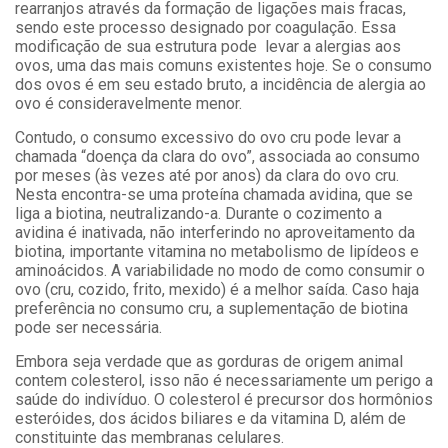
rearranjos através da formação de ligações mais fracas,
sendo este processo designado por coagulação. Essa
modificação de sua estrutura pode levar a alergias aos
ovos, uma das mais comuns existentes hoje. Se o consumo
dos ovos é em seu estado bruto, a incidência de alergia ao
ovo é consideravelmente menor.
Contudo, o consumo excessivo do ovo cru pode levar a
chamada “doença da clara do ovo”, associada ao consumo
por meses (às vezes até por anos) da clara do ovo cru.
Nesta encontra-se uma proteína chamada avidina, que se
liga a biotina, neutralizando-a. Durante o cozimento a
avidina é inativada, não interferindo no aproveitamento da
biotina, importante vitamina no metabolismo de lipídeos e
aminoácidos. A variabilidade no modo de como consumir o
ovo (cru, cozido, frito, mexido) é a melhor saída. Caso haja
preferência no consumo cru, a suplementação de biotina
pode ser necessária.
Embora seja verdade que as gorduras de origem animal
contem colesterol, isso não é necessariamente um perigo a
saúde do indivíduo. O colesterol é precursor dos hormônios
esteróides, dos ácidos biliares e da vitamina D, além de
constituinte das membranas celulares.