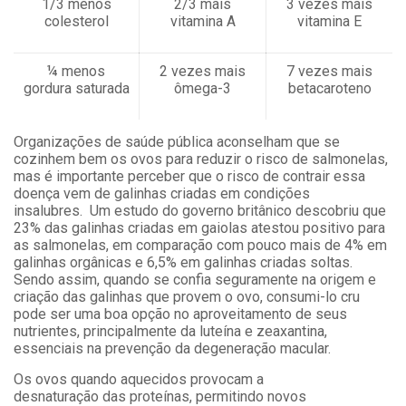
1/3 menos
2/3 mais
3 vezes mais
colesterol
vitamina A
vitamina E
¼ menos
2 vezes mais
7 vezes mais
gordura saturada
ômega-3
betacaroteno
Organizações de saúde pública aconselham que se
cozinhem bem os ovos para reduzir o risco de salmonelas,
mas é importante perceber que o risco de contrair essa
doença vem de galinhas criadas em condições
insalubres. Um estudo do governo britânico descobriu que
23% das galinhas criadas em gaiolas atestou positivo para
as salmonelas, em comparação com pouco mais de 4% em
galinhas orgânicas e 6,5% em galinhas criadas soltas.
Sendo assim, quando se confia seguramente na origem e
criação das galinhas que provem o ovo, consumi-lo cru
pode ser uma boa opção no aproveitamento de seus
nutrientes, principalmente da luteína e zeaxantina,
essenciais na prevenção da degeneração macular.
Os ovos quando aquecidos provocam a
desnaturação das proteínas, permitindo novos