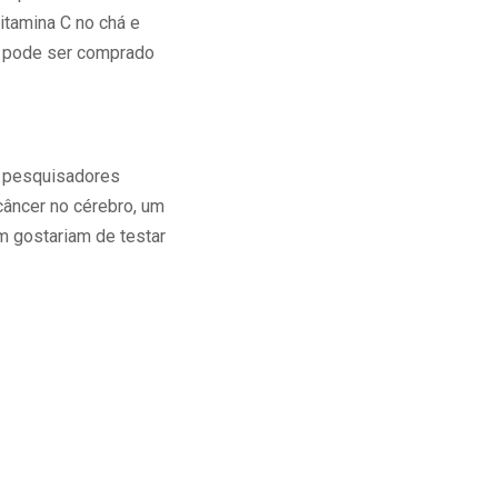
vitamina C no chá e
e pode ser comprado
s pesquisadores
câncer no cérebro, um
m gostariam de testar