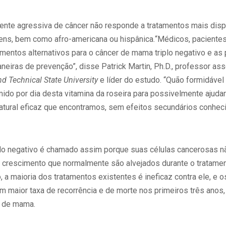
mente agressiva de câncer não responde a tratamentos mais disp
vens, bem como afro-americana ou hispânica.
“Médicos, paciente
amentos alternativos para o câncer de mama triplo negativo e a
eiras de prevenção”, disse Patrick Martin, Ph.D., professor as
nd Technical State University
e líder do estudo. “Quão formidável 
do por dia desta vitamina da roseira para possivelmente ajudar a
natural eficaz que encontramos, sem efeitos secundários conheci
lo negativo é chamado assim porque suas células cancerosas n
e crescimento que normalmente são alvejados durante o tratame
a maioria dos tratamentos existentes é ineficaz contra ele, e 
 maior taxa de recorrência e de morte nos primeiros três ano
r de mama.