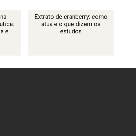
 na
Extrato de cranberry: como
tica:
atua e o que dizem os
ça e
estudos