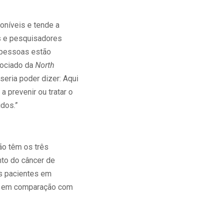
oníveis e tende a
s e pesquisadores
s pessoas estão
sociado da
North
seria poder dizer: Aqui
 prevenir ou tratar o
dos.”
ão têm os três
nto do câncer de
os pacientes em
s, em comparação com