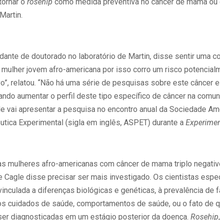
tornar o
rosehip
como medida preventiva no câncer de mama ou
Martin.
udante de doutorado no laboratório de Martin, disse sentir uma 
 mulher jovem afro-americana por isso corro um risco potencialm
o”, relatou. “Não há uma série de pesquisas sobre este câncer e
ndo aumentar o perfil deste tipo específico de câncer na comuni
gle vai apresentar a pesquisa no encontro anual da Sociedade Am
utica Experimental (sigla em inglês, ASPET) durante a
Experimen
as mulheres afro-americanas com câncer de mama triplo negativ
e Cagle disse precisar ser mais investigado. Os cientistas esp
inculada a diferenças biológicas e genéticas, à prevalência de f
os cuidados de saúde, comportamentos de saúde, ou o fato de q
er diagnosticadas em um estágio posterior da doença.
Rosehip