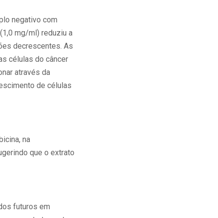
iplo negativo com
(1,0 mg/ml) reduziu a
ações decrescentes. As
as células do câncer
onar através da
escimento de células
icina, na
sugerindo que o extrato
dos futuros em