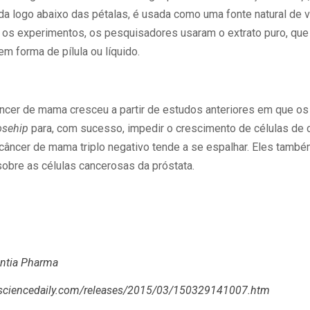
zada logo abaixo das pétalas, é usada como uma fonte natural de 
a os experimentos, os pesquisadores usaram o extrato puro, qu
 forma de pílula ou líquido.
ncer de mama cresceu a partir de estudos anteriores em que o
osehip
para, com sucesso, impedir o crescimento de células de 
câncer de mama triplo negativo tende a se espalhar. Eles també
sobre as células cancerosas da próstata.
entia Pharma
.sciencedaily.com/releases/2015/03/150329141007.htm