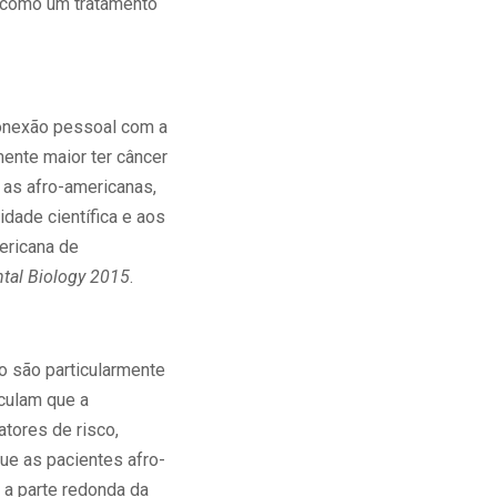
 como um tratamento
conexão pessoal com a
ente maior ter câncer
 as afro-americanas,
dade científica e aos
ericana de
tal Biology 2015
.
o são particularmente
eculam que a
atores de risco,
ue as pacientes afro-
, a parte redonda da