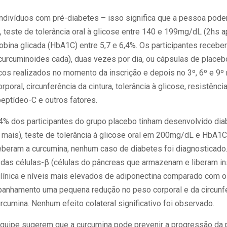
ndivíduos com pré-diabetes – isso significa que a pessoa poderi
 teste de tolerância oral à glicose entre 140 e 199mg/dL (2hs 
obina glicada (HbA1C) entre 5,7 e 6,4%. Os participantes recebe
urcuminoides cada), duas vezes por dia, ou cápsulas de place
icos realizados no momento da inscrição e depois no 3º, 6º e 9
oral, circunferência da cintura, tolerância à glicose, resistência 
eptídeo-C e outros fatores.
6,4% dos participantes do grupo placebo tinham desenvolvido di
mais), teste de tolerância à glicose oral em 200mg/dL e HbA1C
eberam a curcumina, nenhum caso de diabetes foi diagnosticado
das células-β (células do pâncreas que armazenam e liberam ins
ulínica e níveis mais elevados de adiponectina comparado com o
panhamento uma pequena redução no peso corporal e da circunfe
cumina. Nenhum efeito colateral significativo foi observado.
uipe sugerem que a curcumina pode prevenir a progressão da 