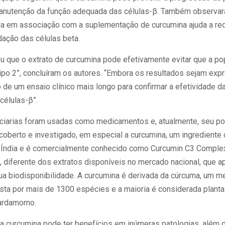
manutenção da função adequada das células-β. Também observa
a em associação com a suplementação de curcumina ajuda a redu
ação das células beta.
 que o extrato de curcumina pode efetivamente evitar que a po
ipo 2”, concluíram os autores. “Embora os resultados sejam exp
 de um ensaio clínico mais longo para confirmar a efetividade d
células-β”.
ciarias foram usadas como medicamentos e, atualmente, seu pot
berto e investigado, em especial a curcumina, um ingrediente d
a Índia e é comercialmente conhecido como Curcumin C3 Comple
 diferente dos extratos disponíveis no mercado nacional, que 
ua biodisponibilidade. A curcumina é derivada da cúrcuma, um m
ta por mais de 1300 espécies e a maioria é considerada planta 
cardamomo.
 curcumina pode ter benefícios em inúmeras patologias, além do