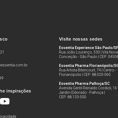
osco
Visite nossas sedes
Essentia Experience São Paulo/S
121
Rua João Lourenço, 530 | Vila Nova
Conceição - São Paulo | CEP: 0450
essentia.com.br
Essentia Pharma Florianópolis/S
Rua Artista Bitencourt, 74 | Centro -
Florianópolis | CEP: 88.020-060
99
Essentia Pharma Palhoça/SC
Avenida Gentil Reinaldo Cordioli, 161
he inspirações
Jardim Eldorado - Palhoça |
CEP: 88.133-500
rivacidade