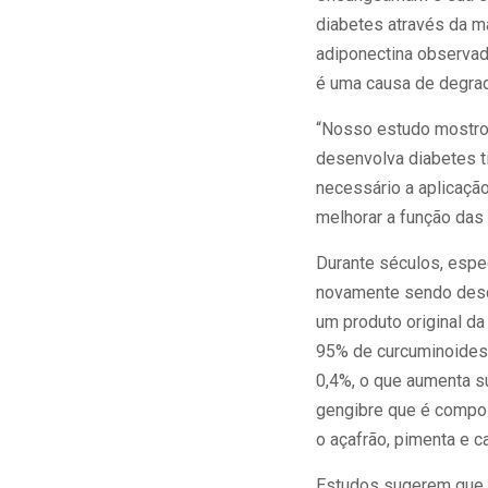
diabetes através da 
adiponectina observad
é uma causa de degrad
“Nosso estudo mostrou
desenvolva diabetes t
necessário a aplicação
melhorar a função das 
Durante séculos, espe
novamente sendo desco
um produto original d
95% de curcuminoides,
0,4%, o que aumenta s
gengibre que é compos
o açafrão, pimenta e 
Estudos sugerem que a