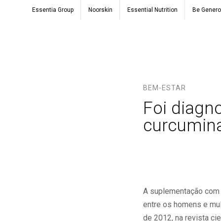
Essentia Group
Noorskin
Essential Nutrition
Be Gener
BEM-ESTAR
Foi diagn
curcumina
A suplementação com e
entre os homens e mul
de 2012, na revista cie