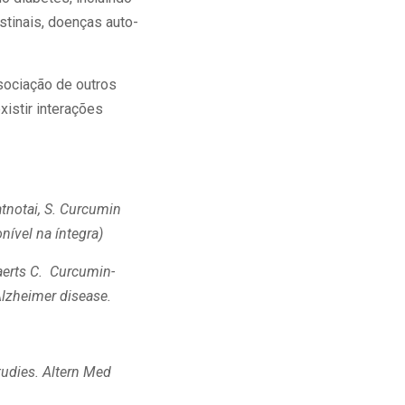
stinais, doenças auto-
sociação de outros
istir interações
tnotai, S
. Curcumin
ível na íntegra)
kaerts C. Curcumin-
Alzheimer disease.
tudies.
Altern Med