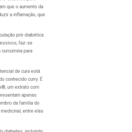
ram que o aumento da
zir a inflamação, que
pulação pré-diabética
ressivos, faz-se
a curcumina para
encial de cura está
o conhecido curry. É
x®, um extrato com
apresentam apenas
embro da família do
medicinal, entre elas
 diabetes, incluindo