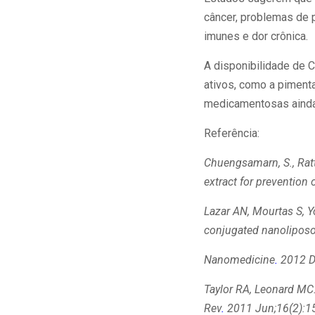
câncer, problemas de p
imunes e dor crônica.
A disponibilidade de 
ativos, como a piment
medicamentosas ainda
Referência:
Chuengsamarn, S
.,
Rat
extract for prevention 
Lazar AN, Mourtas S, Y
conjugated nanoliposom
Nanomedicine
.
2012 De
Taylor RA
,
Leonard MC
Rev
.
2011 Jun;16(2):15