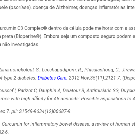
ele (psoríase), doença de Alzheimer, doenças inflamatórias inte
Curcumin C3 Complex® dentro da célula pode melhorar com a as
a preta (Bioperine®). Embora seja um composto seguro podem ex
 não investigadas.
tanamongkolgul, S
.,
Luechapudiporn, R
.,
Phisalaphong, C
.,
Jirawa
of type 2 diabetes.
Diabetes Care.
2012 Nov;35(11):2121-7. (Dispon
oussef I, Parizot C, Dauphin A, Delatour B, Antimisiaris SG, Duyc
es with high affinity for A
β
deposits: Possible applications to 
c 7. pii: S1549-9634(12)00687-9.
.
Curcumin for inflammatory bowel disease: a review of human s
2-6.