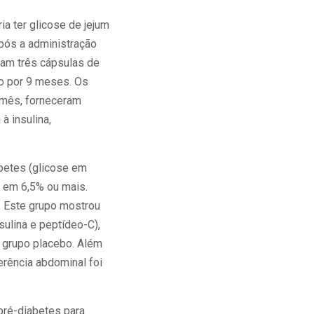
a ter glicose de jejum
após a administração
ram três cápsulas de
bo por 9 meses. Os
º mês, forneceram
à insulina,
abetes (glicose em
 em 6,5% ou mais.
. Este grupo mostrou
ulina e peptídeo-C),
 grupo placebo. Além
rência abdominal foi
pré-diabetes para