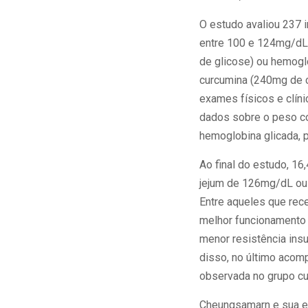
O estudo avaliou 237 i
entre 100 e 124mg/dL,
de glicose) ou hemogl
curcumina (240mg de c
exames físicos e clín
dados sobre o peso corp
hemoglobina glicada, p
Ao final do estudo, 1
jejum de 126mg/dL ou 
Entre aqueles que rec
melhor funcionamento 
menor resistência ins
disso, no último acom
observada no grupo cur
Cheungsamarn e sua eq