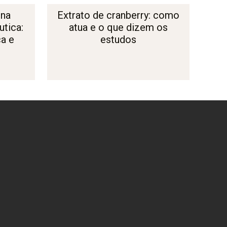
 na
Extrato de cranberry: como
tica:
atua e o que dizem os
ça e
estudos