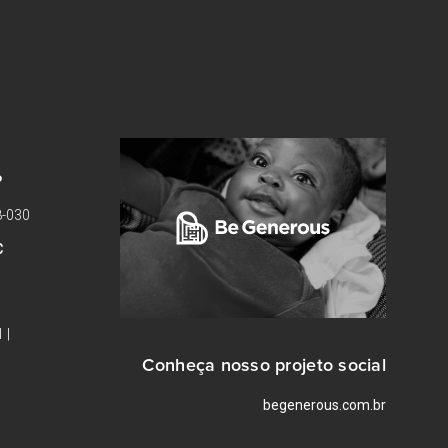
P
8-030
C
 |
Conheça nosso projeto social
begenerous.com.br