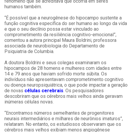
fenômeno que se acreditava que ocorria em seres
humanos também.
“É possível que a neurogênese do hipocampo sustente a
função cognitiva específica do ser humano ao longo da vida
e que o seu declínio possa estar vinculado ao
comprometimento da resiliência cognitivo-emocional”,
comentou a autora principal Maura Boldrini, professora
associada de neurobiologia do Departamento de
Psiquiatria de Columbia.
A doutora Boldrini e seus colegas examinaram os
hipocampos de 28 homens e mulheres com idades entre
14 e 79 anos que haviam sofrido morte súbita. Os
indivíduos não apresentavam comprometimento cognitivo
ou doença neuropsiquiátrica, o que pode impactar a geração
de novas
células cerebrais
. Os pesquisadores
descobriram que os cérebros mais velhos ainda geravam
inúmeras células novas.
“Encontramos números semelhantes de progenitores
neurais intermediários e milhares de neurônios imaturos”,
relataram. No entanto, os estudiosos observaram que os
cérebros mais velhos exibiam menos angiogênese