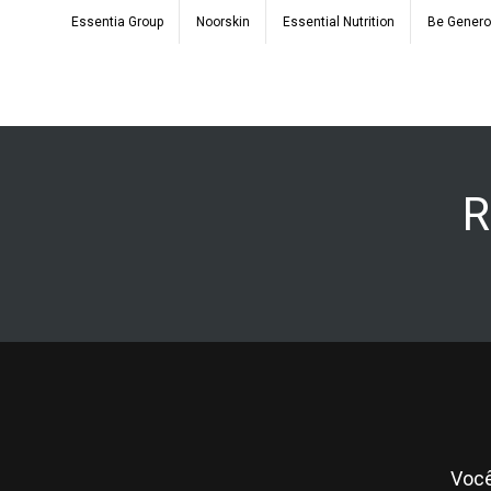
Essentia Group
Noorskin
Essential Nutrition
Be Gener
R
Você