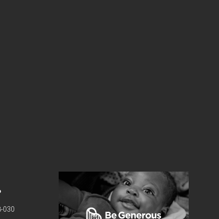
P
8-030