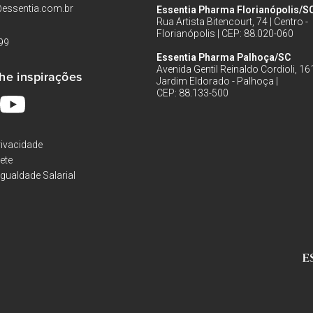
essentia.com.br
Essentia Pharma Florianópolis/S
Rua Artista Bitencourt, 74 | Centro -
Florianópolis | CEP: 88.020-060
99
Essentia Pharma Palhoça/SC
Avenida Gentil Reinaldo Cordioli, 161
he inspirações
Jardim Eldorado - Palhoça |
CEP: 88.133-500
rivacidade
rete
Igualdade Salarial