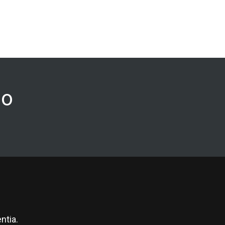
ão
ntia.