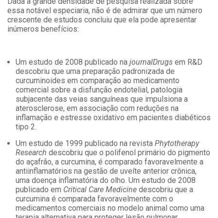
Dada a grande densidade de pesquisa realizada sobre
essa notável especiaria, não é de admirar que um número
crescente de estudos concluiu que ela pode apresentar
inúmeros benefícios:
Um estudo de 2008 publicado na
journalDrugs
em R&D
descobriu que uma preparação padronizada de
curcuminoides em comparação ao medicamento
comercial sobre a disfunção endotelial, patologia
subjacente das veias sanguíneas que impulsiona a
aterosclerose, em associação com reduções na
inflamação e estresse oxidativo em pacientes diabéticos
tipo 2.
Um estudo de 1999 publicado na revista
Phytotherapy
Research
descobriu que o polifenol primário do pigmento
do açafrão, a curcumina, é comparado favoravelmente a
antiinflamatórios na gestão de uveíte anterior crônica,
uma doença inflamatória do olho. Um estudo de 2008
publicado em
Critical Care Medicine
descobriu que a
curcumina é comparada favoravelmente com o
medicamentos comerciais no modelo animal como uma
terapia alternativa para proteger lesão pulmonar