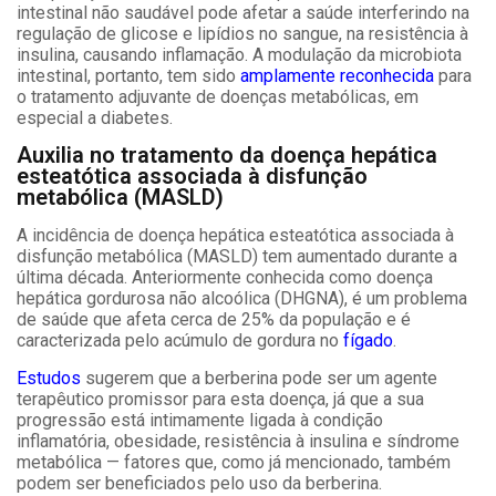
intestinal não saudável pode afetar a saúde interferindo na
regulação de glicose e lipídios no sangue, na resistência à
insulina, causando inflamação. A modulação da microbiota
intestinal, portanto, tem sido
amplamente reconhecida
para
o tratamento adjuvante de doenças metabólicas, em
especial a diabetes.
Auxilia no tratamento da doença hepática
esteatótica associada à disfunção
metabólica (MASLD)
A incidência de doença hepática esteatótica associada à
disfunção metabólica (MASLD) tem aumentado durante a
última década. Anteriormente conhecida como doença
hepática gordurosa não alcoólica (DHGNA), é um problema
de saúde que afeta cerca de 25% da população e é
caracterizada pelo acúmulo de gordura no
fígado
.
Estudos
sugerem que a berberina pode ser um agente
terapêutico promissor para esta doença, já que a sua
progressão está intimamente ligada à condição
inflamatória, obesidade, resistência à insulina e síndrome
metabólica
—
fatores que, como já mencionado, também
podem ser beneficiados pelo uso da berberina.