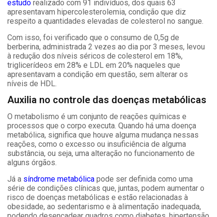
estudo
realizado com 91 indivíduos, dos quais 63
apresentavam hipercolesterolemia, condição que diz
respeito a quantidades elevadas de colesterol no sangue.
Com isso, foi verificado que o consumo de 0,5g de
berberina, administrada 2 vezes ao dia por 3 meses, levou
à redução dos níveis séricos de colesterol em 18%,
triglicerídeos em 28% e LDL em 20% naqueles que
apresentavam a condição em questão, sem alterar os
níveis de HDL.
Auxilia no controle das doenças metabólicas
O metabolismo é um conjunto de reações químicas e
processos que o corpo executa. Quando há uma doença
metabólica, significa que houve alguma mudança nessas
reações, como o excesso ou insuficiência de alguma
substância, ou seja, uma alteração no funcionamento de
alguns órgãos.
Já a
síndrome metabólica
pode ser definida como uma
série de condições clínicas que, juntas, podem aumentar o
risco de doenças metabólicas e estão relacionadas à
obesidade, ao sedentarismo e à alimentação inadequada,
podendo desencadear quadros como diabetes, hipertensão