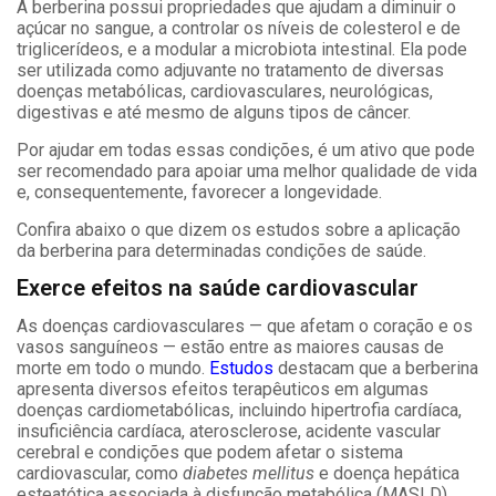
A berberina possui propriedades que ajudam a diminuir o
açúcar no sangue, a controlar os níveis de colesterol e de
triglicerídeos, e a modular a microbiota intestinal. Ela pode
ser utilizada como adjuvante no tratamento de diversas
doenças metabólicas, cardiovasculares, neurológicas,
digestivas e até mesmo de alguns tipos de câncer.
Por ajudar em todas essas condições, é um ativo que pode
ser recomendado para apoiar uma melhor qualidade de vida
e, consequentemente, favorecer a longevidade.
Confira abaixo o que dizem os estudos sobre a aplicação
da berberina para determinadas condições de saúde.
Exerce efeitos na saúde cardiovascular
As doenças cardiovasculares
—
que afetam o coração e os
vasos sanguíneos
—
estão entre as maiores causas de
morte em todo o mundo.
Estudos
destacam que a berberina
apresenta diversos efeitos terapêuticos em algumas
doenças cardiometabólicas, incluindo hipertrofia cardíaca,
insuficiência cardíaca, aterosclerose, acidente vascular
cerebral e condições que podem afetar o sistema
cardiovascular, como
diabetes mellitus
e doença hepática
esteatótica associada à disfunção metabólica (MASLD).