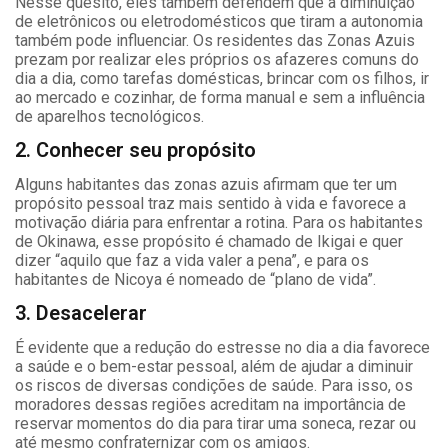
Nesse quesito, eles também defendem que a diminuição
de eletrônicos ou eletrodomésticos que tiram a autonomia
também pode influenciar. Os residentes das Zonas Azuis
prezam por realizar eles próprios os afazeres comuns do
dia a dia, como tarefas domésticas, brincar com os filhos, ir
ao mercado e cozinhar, de forma manual e sem a influência
de aparelhos tecnológicos.
2. Conhecer seu propósito
Alguns habitantes das zonas azuis afirmam que ter um
propósito pessoal traz mais sentido à vida e favorece a
motivação diária para enfrentar a rotina. Para os habitantes
de Okinawa, esse propósito é chamado de Ikigai e quer
dizer “aquilo que faz a vida valer a pena”, e para os
habitantes de Nicoya é nomeado de “plano de vida”.
3. Desacelerar
É evidente que a redução do estresse no dia a dia favorece
a saúde e o bem-estar pessoal, além de ajudar a diminuir
os riscos de diversas condições de saúde. Para isso, os
moradores dessas regiões acreditam na importância de
reservar momentos do dia para tirar uma soneca, rezar ou
até mesmo confraternizar com os amigos.