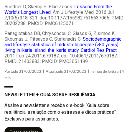
Buettner D, Skemp S. Blue Zones:
Lessons From the
World’s Longest Lived
. Am J Lifestyle Med. 2016 Jul
7;10(5):318-321. doi: 10.1177/1559827616637066. PMID:
30202288; PMCID: PMC6125071.
Panagiotakos DB, Chrysohoou C, Siasos G, Zisimos K,
Skoumas J, Pitsavos C, Stefanadis C.
Sociodemographic
and lifestyle statistics of oldest old people (>80 years)
living in ikaria island: the ikaria study. Cardiol Res Pract
.
2011 Feb 24;2011:679187. doi: 10.4061/2011/679187.
PMID: 21403883; PMCID: PMC3051199.
Postado 31/03/2023 | Atualizado 31/03/2023 | Tempo de leitura 14
min
NEWSLETTER + GUIA SOBRE RESILIÊNCIA
Assine a newsletter e receba o e-book “Guia sobre
resiliência: a relação com o estresse e dicas práticas”.
Exclusivo para assinantes.