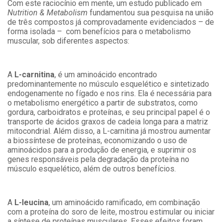
Com este raciocínio em mente, um estudo publicado em
Nutrition & Metabolism
fundamentou sua pesquisa na união
de três compostos já comprovadamente evidenciados – de
forma isolada – com benefícios para o metabolismo
muscular, sob diferentes aspectos:
A
L-carnitina
, é um aminoácido encontrado
predominantemente no músculo esquelético e sintetizado
endogenamente no fígado e nos rins. Ela é necessária para
o metabolismo energético a partir de substratos, como
gordura, carboidratos e proteínas, e seu principal papel é o
transporte de ácidos graxos de cadeia longa para a matriz
mitocondrial. Além disso, a L-carnitina já mostrou aumentar
a biossíntese de proteínas, economizando o uso de
aminoácidos para a produção de energia, e suprimir os
genes responsáveis pela degradação da proteína no
músculo esquelético, além de outros benefícios.
A
L-leucina
, um aminoácido ramificado, em combinação
com a proteína do soro de leite, mostrou estimular ou iniciar
a síntese de proteínas musculares. Esses efeitos foram