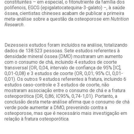
constituintes – em especial, o fitonutriente da família dos
polifenois, EGCG (epigalatocatequina-3-galato) –, à saúde
óssea, cientistas chineses acabam de publicar a primeira
meta-análise sobre a questão da osteoporose em
Nutrition
Research
.
Dezesseis estudos foram incluídos na análise, totalizando
dados de 138.523 pessoas. Sete estudos referentes à
densidade mineral óssea (DMO) mostraram um aumento
com o consumo de chá, incluindo 4 estudos de coorte
transversal (OR, 0,04, intervalo de confiança de 95% [IC],
0,01-0,08) e 3 estudos de coorte (OR, 0,01; 95% CI, 0,01-
0,01). Os outros 9 estudos referentes à fratura, incluindo 6
estudos caso-controle e 3 estudos de coorte, não
mostraram associação entre o consumo de chá e a fratura
osteoporótica (OR, 0,86; IC95%, 0,74-1,01). Portanto, a
conclusão desta meta-análise afirma que o consumo de chá
verde pode aumentar a DMO, prevenindo contra a
osteoporose, mas que é necessário mais investigação em
relação à fratura osteoporótica.