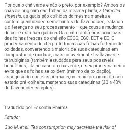
Por que o chá verde e não o preto, por exemplo? Ambos os
chás se originam das folhas da mesma planta, a
Camellia
sinensis
, as quais são colhidas da mesma maneira e
contêm quantidades semelhantes de flavonoides, estando
a diferença no seu processamento – que causa a mudança
de cor e estrutura química. Os quatro polifenois principais
das folhas frescas do chá são EGCG, EGC, ECT e EC. O
processamento do chá preto torna suas folhas fortemente
oxidadas, convertendo a maioria de suas catequinas em
compostos de oxidase, mais notavelmente teaflavinas e
tearubiginas (também estudadas para seus possíveis
benefícios). Já no caso do chá verde, o seu processamento
evita que as folhas se oxidem (mínimo de oxidação),
assegurando que elas permaneçam mais próximas do seu
estado pré-colheita, mantendo suas catequinas (30 a 40%
de flavonoides simples).
Traduzido por Essentia Pharma
Estudo:
Guo M, et al. Tea consumption may decrease the risk of