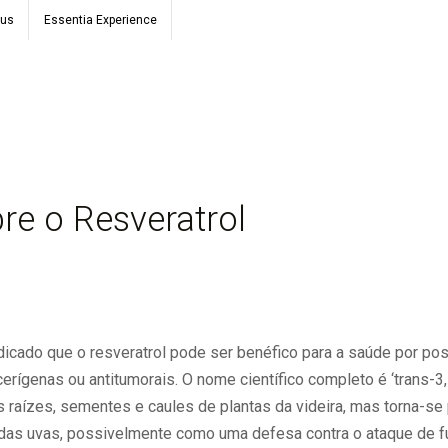
ous
Essentia Experience
re o Resveratrol
dicado que o resveratrol pode ser benéfico para a saúde por po
cerígenas ou antitumorais.
O nome científico completo é ‘trans-3,5
 raízes, sementes e caules de plantas da videira, mas torna-se 
das uvas, possivelmente como uma defesa contra o ataque de f