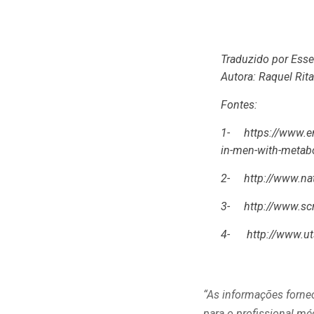
Traduzido por Ess
Autora: Raquel Rita
Fontes:
1-
https://www.en
in-men-with-metab
2-
http://www.na
3-
http://www.s
4-
http://www.ut
“As informações forne
para o profissional m