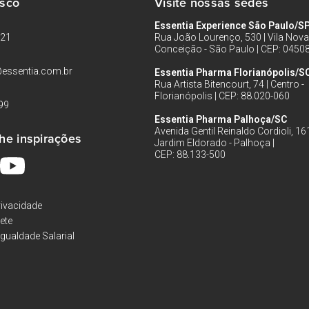
osco
Visite nossas sedes
Essentia Experience São Paulo/S
121
Rua João Lourenço, 530 | Vila Nova
Conceição - São Paulo | CEP: 0450
essentia.com.br
Essentia Pharma Florianópolis/S
Rua Artista Bitencourt, 74 | Centro -
Florianópolis | CEP: 88.020-060
99
Essentia Pharma Palhoça/SC
Avenida Gentil Reinaldo Cordioli, 161
he inspirações
Jardim Eldorado - Palhoça |
CEP: 88.133-500
rivacidade
rete
Igualdade Salarial