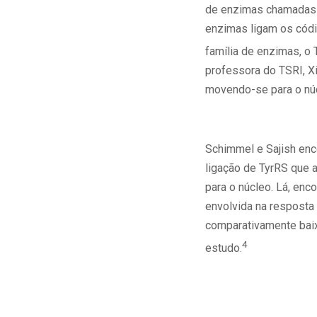
de enzimas chamadas t
enzimas ligam os cód
família de enzimas, o 
professora do TSRI, X
movendo-se para o núc
Schimmel e Sajish enco
ligação de TyrRS que 
para o núcleo. Lá, en
envolvida na resposta 
comparativamente baix
4
estudo.