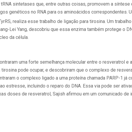
RNA sintetases que, entre outras coisas, promovem a síntese d
igos genéticos no RNA para os aminoácidos correspondentes.
TyrRS, realiza esse trabalho de ligação para tirosina. Um trabalho
iang-Lei Yang, descobriu que essa enzima também protege o D
leo da célula.
ntraram uma forte semelhança molecular entre o resveratrol e a
a tirosina pode ocupar, e descobriram que o complexo de resver
contraram o complexo ligado a uma proteína chamada PARP-1 já c
ao estresse, incluindo o reparo do DNA. Essa via pode ser ativa
as doses de resveratrol, Sajish afirmou em um comunicado de 