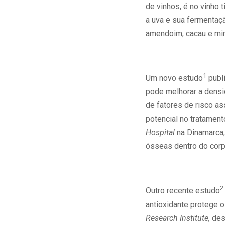
de vinhos, é no vinho
a uva e sua fermentaç
amendoim, cacau e mirt
1
Um novo estudo
publ
pode melhorar a dens
de fatores de risco a
potencial no tratament
Hospital
na Dinamarca,
ósseas dentro do corp
2
Outro recente estudo
antioxidante protege 
Research Institute,
desc