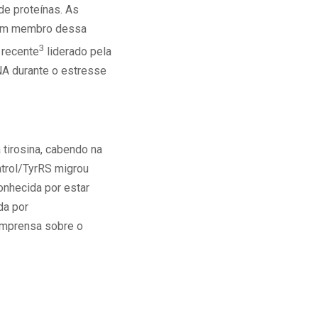
e proteínas. As
 Um membro dessa
3
 recente
liderado pela
NA durante o estresse
 tirosina, cabendo na
atrol/TyrRS migrou
onhecida por estar
da por
imprensa sobre o