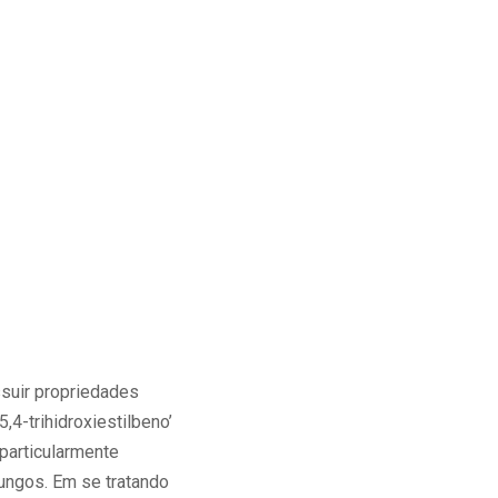
ssuir propriedades
,4-trihidroxiestilbeno’
particularmente
ungos. Em se tratando