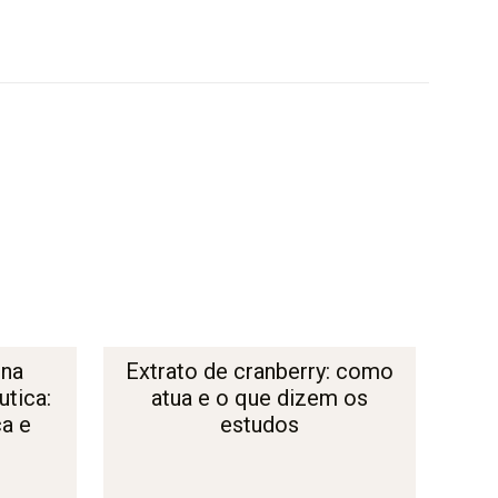
 na
Extrato de cranberry: como
tica:
atua e o que dizem os
ça e
estudos