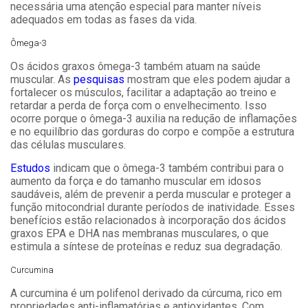
necessária uma atenção especial para manter níveis
adequados em todas as fases da vida.
Ômega-3
Os ácidos graxos ômega-3 também atuam na saúde
muscular. As
pesquisas
mostram que eles podem ajudar a
fortalecer os músculos, facilitar a adaptação ao treino e
retardar a perda de força com o envelhecimento. Isso
ocorre porque o ômega-3 auxilia na redução de inflamações
e no equilíbrio das gorduras do corpo e compõe a estrutura
das células musculares.
Estudos
indicam que o ômega-3 também contribui para o
aumento da força e do tamanho muscular em idosos
saudáveis, além de prevenir a perda muscular e proteger a
função mitocondrial durante períodos de inatividade. Esses
benefícios estão relacionados à incorporação dos ácidos
graxos EPA e DHA nas membranas musculares, o que
estimula a síntese de proteínas e reduz sua degradação.
Curcumina
A curcumina é um polifenol derivado da cúrcuma, rico em
propriedades anti-inflamatórias e antioxidantes. Com