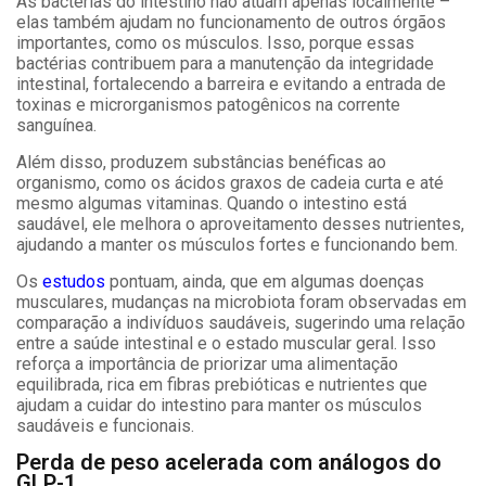
As bactérias do intestino não atuam apenas localmente –
elas também ajudam no funcionamento de outros órgãos
importantes, como os músculos. Isso, porque essas
bactérias contribuem para a manutenção da integridade
intestinal, fortalecendo a barreira e evitando a entrada de
toxinas e microrganismos patogênicos na corrente
sanguínea.
Além disso, produzem substâncias benéficas ao
organismo, como os ácidos graxos de cadeia curta e até
mesmo algumas vitaminas. Quando o intestino está
saudável, ele melhora o aproveitamento desses nutrientes,
ajudando a manter os músculos fortes e funcionando bem.
Os
estudos
pontuam, ainda, que em algumas doenças
musculares, mudanças na microbiota foram observadas em
comparação a indivíduos saudáveis, sugerindo uma relação
entre a saúde intestinal e o estado muscular geral. Isso
reforça a importância de priorizar uma alimentação
equilibrada, rica em fibras prebióticas e nutrientes que
ajudam a cuidar do intestino para manter os músculos
saudáveis e funcionais.
Perda de peso acelerada com análogos do
GLP-1