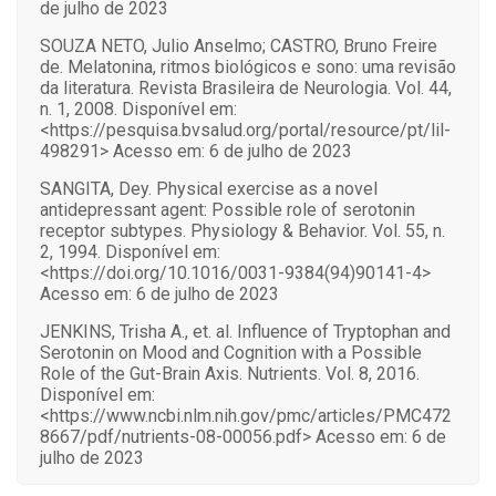
de julho de 2023
SOUZA NETO, Julio Anselmo; CASTRO, Bruno Freire
de. Melatonina, ritmos biológicos e sono: uma revisão
da literatura. Revista Brasileira de Neurologia. Vol. 44,
n. 1, 2008. Disponível em:
<https://pesquisa.bvsalud.org/portal/resource/pt/lil-
498291> Acesso em: 6 de julho de 2023
SANGITA, Dey. Physical exercise as a novel
antidepressant agent: Possible role of serotonin
receptor subtypes. Physiology & Behavior. Vol. 55, n.
2, 1994. Disponível em:
<https://doi.org/10.1016/0031-9384(94)90141-4>
Acesso em: 6 de julho de 2023
JENKINS, Trisha A., et. al. Influence of Tryptophan and
Serotonin on Mood and Cognition with a Possible
Role of the Gut-Brain Axis. Nutrients. Vol. 8, 2016.
Disponível em:
<https://www.ncbi.nlm.nih.gov/pmc/articles/PMC472
8667/pdf/nutrients-08-00056.pdf> Acesso em: 6 de
julho de 2023