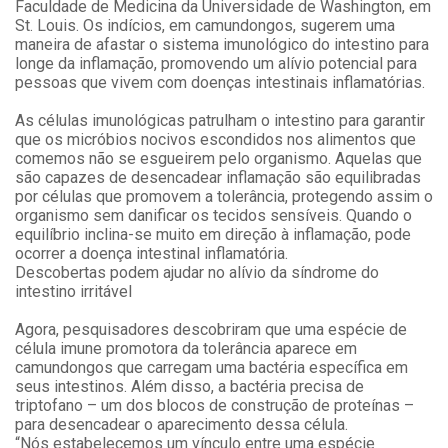
Faculdade de Medicina da Universidade de Washington, em
St. Louis. Os indícios, em camundongos, sugerem uma
maneira de afastar o sistema imunológico do intestino para
longe da inflamação, promovendo um alívio potencial para
pessoas que vivem com doenças intestinais inflamatórias.
As células imunológicas patrulham o intestino para garantir
que os micróbios nocivos escondidos nos alimentos que
comemos não se esgueirem pelo organismo. Aquelas que
são capazes de desencadear inflamação são equilibradas
por células que promovem a tolerância, protegendo assim o
organismo sem danificar os tecidos sensíveis. Quando o
equilíbrio inclina-se muito em direção à inflamação, pode
ocorrer a doença intestinal inflamatória.
Descobertas podem ajudar no alívio da síndrome do
intestino irritável
Agora, pesquisadores descobriram que uma espécie de
célula imune promotora da tolerância aparece em
camundongos que carregam uma bactéria específica em
seus intestinos. Além disso, a bactéria precisa de
triptofano – um dos blocos de construção de proteínas –
para desencadear o aparecimento dessa célula.
“Nós estabelecemos um vínculo entre uma espécie