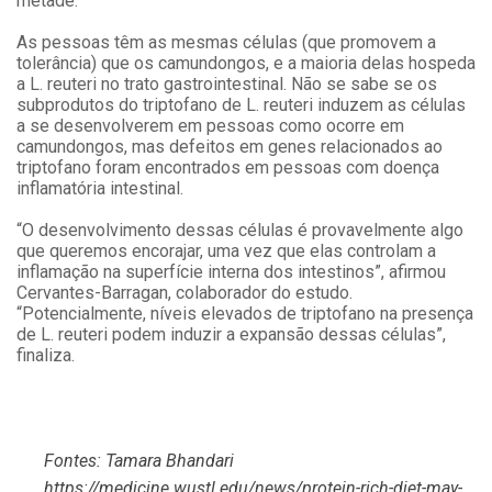
metade.
As pessoas têm as mesmas células (que promovem a
tolerância) que os camundongos, e a maioria delas hospeda
a L. reuteri no trato gastrointestinal. Não se sabe se os
subprodutos do triptofano de L. reuteri induzem as células
a se desenvolverem em pessoas como ocorre em
camundongos, mas defeitos em genes relacionados ao
triptofano foram encontrados em pessoas com doença
inflamatória intestinal.
“O desenvolvimento dessas células é provavelmente algo
que queremos encorajar, uma vez que elas controlam a
inflamação na superfície interna dos intestinos”, afirmou
Cervantes-Barragan, colaborador do estudo.
“Potencialmente, níveis elevados de triptofano na presença
de L. reuteri podem induzir a expansão dessas células”,
finaliza.
Fontes: Tamara Bhandari
https://medicine.wustl.edu/news/protein-rich-diet-may-