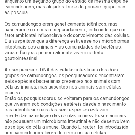
enquanto um segundo grupo do estudo da mesma cepa de
camundongos, mas alojados longe do primeiro grupo, não
as possuía.
Os camundongos eram geneticamente idênticos, mas
nasceram e cresceram separadamente, indicando que um
fator ambiental influenciava o desenvolvimento das células.
Ela suspeitava que a diferença estivesse nos microbiomas
intestinais dos animais – as comunidades de bactérias,
vírus e fungos que normalmente vivem no trato
gastrointestinal.
Ao sequenciar o DNA das células intestinais dos dois
grupos de camundongos, os pesquisadores encontraram
seis espécies bacterianas presentes nos animais com
células imunes, mas ausentes nos animais sem células
imunes.
Então os pesquisadores se voltaram para os camundongos
que viveram sob condições estéreis desde o nascimento
para identificar quais das seis espécies estavam
envolvidas na indução das células imunes. Esses animais
não possuem um microbioma intestinal e não desenvolvem
esse tipo de célula imune. Quando L. reuteri foi introduzido
nos camundongos livres de germens, as células