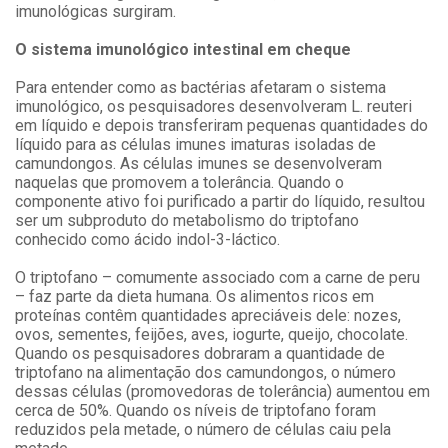
imunológicas surgiram.
O sistema imunológico intestinal em cheque
Para entender como as bactérias afetaram o sistema
imunológico, os pesquisadores desenvolveram L. reuteri
em líquido e depois transferiram pequenas quantidades do
líquido para as células imunes imaturas isoladas de
camundongos. As células imunes se desenvolveram
naquelas que promovem a tolerância. Quando o
componente ativo foi purificado a partir do líquido, resultou
ser um subproduto do metabolismo do triptofano
conhecido como ácido indol-3-láctico.
O triptofano – comumente associado com a carne de peru
– faz parte da dieta humana. Os alimentos ricos em
proteínas contêm quantidades apreciáveis dele: nozes,
ovos, sementes, feijões, aves, iogurte, queijo, chocolate.
Quando os pesquisadores dobraram a quantidade de
triptofano na alimentação dos camundongos, o número
dessas células (promovedoras de tolerância) aumentou em
cerca de 50%. Quando os níveis de triptofano foram
reduzidos pela metade, o número de células caiu pela