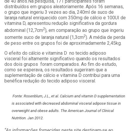
de 40 anos.
Na pesquisa, 171 participantes foram
distribuídos em grupos aleatoriamente. Após 16 semanas,
o grupo que ingeriu 3 vezes ao dia, 240ml de suco de
laranja natural enriquecido com 350mg de cálcio e 100UI de
vitamina D, apresentou redução significativa da gordura
2
abdominal (12,7cm
), em comparação ao grupo que ingeriu
2
somente suco de laranja natural (1,3cm
). A média de perda
de peso entre os grupos foi de aproximadamente 2,45kg.
O efeito do cálcio e vitamina D no tecido adiposo
visceral foi altamente significativo quando os resultados
dos dois grupos foram comparados. Ao fim do estudo,
como se esperava, os resultados sugeriram que a
suplementação de cálcio e vitamina D contribui para uma
benéfica redução do tecido adiposo visceral.
Fonte: Rosenblum, J.L., et al. Calcium and vitamin D supplementation
is associated with decreased abdominal visceral adipose tissue in
overweight and obese adults. The American Journal of Clinical
Nutrition. Jan 2012.
“As informações fornecidas neste site destinam-se ao