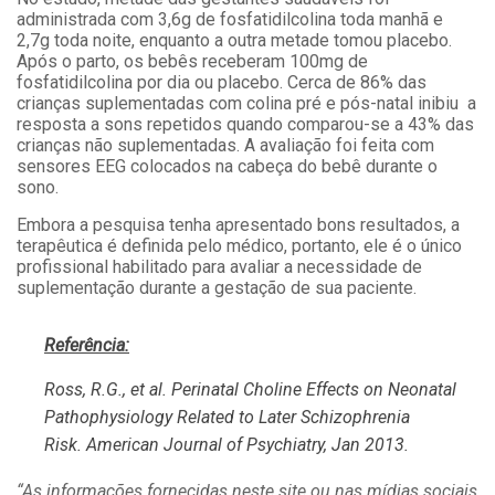
administrada com 3,6g de fosfatidilcolina toda manhã e
2,7g toda noite, enquanto a outra metade tomou placebo.
Após o parto, os bebês receberam 100mg de
fosfatidilcolina por dia ou placebo. Cerca de 86% das
crianças suplementadas com colina pré e pós-natal inibiu a
resposta a sons repetidos quando comparou-se a 43% das
crianças não suplementadas. A avaliação foi feita com
sensores EEG colocados na cabeça do bebê durante o
sono.
Embora a pesquisa tenha apresentado bons resultados, a
terapêutica é definida pelo médico, portanto, ele é o único
profissional habilitado para avaliar a necessidade de
suplementação durante a gestação de sua paciente.
Referência:
Ross, R.G., et al. Perinatal Choline Effects on Neonatal
Pathophysiology Related to Later Schizophrenia
Risk. American Journal of Psychiatry, Jan 2013.
“As informações fornecidas neste site ou nas mídias sociais