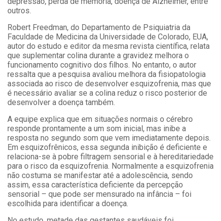
depressão, perda de memória, doença de Alzheimer, entre
outros.
Robert Freedman, do Departamento de Psiquiatria da
Faculdade de Medicina da Universidade de Colorado, EUA,
autor do estudo e editor da mesma revista científica, relata
que suplementar colina durante a gravidez melhora o
funcionamento cognitivo dos filhos. No entanto, o autor
ressalta que a pesquisa avaliou melhora da fisiopatologia
associada ao risco de desenvolver esquizofrenia, mas que
é necessário avaliar se a colina reduz o risco posterior de
desenvolver a doença também.
A equipe explica que em situações normais o cérebro
responde prontamente a um som inicial, mas inibe a
resposta no segundo som que vem imediatamente depois.
Em esquizofrênicos, essa segunda inibição é deficiente e
relaciona-se à pobre filtragem sensorial e à hereditariedade
para o risco da esquizofrenia. Normalmente a esquizofrenia
não costuma se manifestar até a adolescência, sendo
assim, essa característica deficiente da percepção
sensorial – que pode ser mensurado na infância – foi
escolhida para identificar a doença.
No estudo, metade das gestantes saudáveis foi