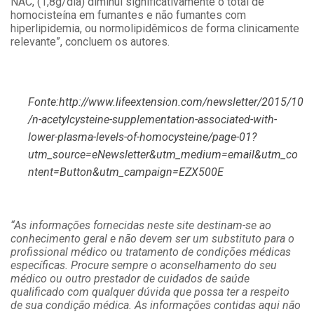
NAC, (1,8g/dia) diminui significativamente o total de
homocisteína em fumantes e não fumantes com
hiperlipidemia, ou normolipidêmicos de forma clinicamente
relevante”, concluem os autores.
Fonte:http://www.lifeextension.com/newsletter/2015/10
/n-acetylcysteine-supplementation-associated-with-
lower-plasma-levels-of-homocysteine/page-01?
utm_source=eNewsletter&utm_medium=email&utm_co
ntent=Button&utm_campaign=EZX500E
“As informações fornecidas neste site destinam-se ao
conhecimento geral e não devem ser um substituto para o
profissional médico ou tratamento de condições médicas
específicas. Procure sempre o aconselhamento do seu
médico ou outro prestador de cuidados de saúde
qualificado com qualquer dúvida que possa ter a respeito
de sua condição médica. As informações contidas aqui não