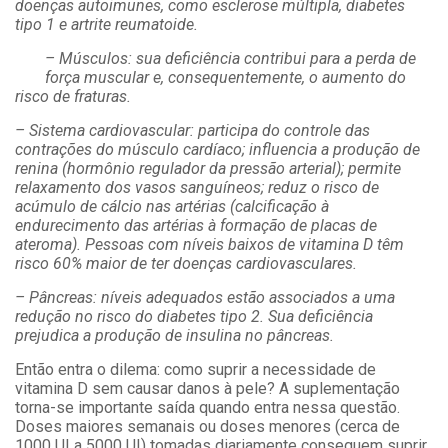
doenças autoimunes, como esclerose múltipla, diabetes
tipo 1 e artrite reumatoide.
– Músculos: sua deficiência contribui para a perda de
força muscular e, consequentemente, o aumento do
risco de fraturas.
– Sistema cardiovascular: participa do controle das
contrações do músculo cardíaco; influencia a produção de
renina (hormônio regulador da pressão arterial); permite
relaxamento dos vasos sanguíneos; reduz o risco de
acúmulo de cálcio nas artérias (calcificação
à
endurecimento das artérias
à formação de placas de
ateroma). Pessoas com níveis baixos de vitamina D têm
risco 60% maior de ter doenças cardiovasculares.
– Pâncreas: níveis adequados estão associados a uma
redução no risco do diabetes tipo 2. Sua deficiência
prejudica a produção de insulina no pâncreas.
Então entra o dilema: como suprir a necessidade de
vitamina D sem causar danos à pele? A suplementação
torna-se importante saída quando entra nessa questão.
Doses maiores semanais ou doses menores (cerca de
1000 UI a 5000 UI) tomadas diariamente conseguem suprir