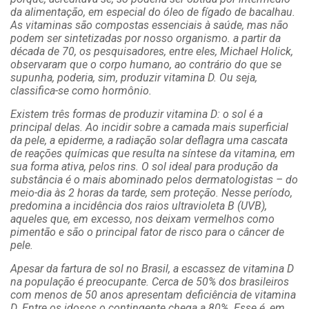
da alimentação, em especial do óleo de fígado de bacalhau.
As vitaminas são compostas essenciais à saúde, mas não
podem ser sintetizadas por nosso organismo. a partir da
década de 70, os pesquisadores, entre eles, Michael Holick,
observaram que o corpo humano, ao contrário do que se
supunha, poderia, sim, produzir vitamina D. Ou seja,
classifica-se como hormônio.
Existem três formas de produzir vitamina D: o sol é a
principal delas. Ao incidir sobre a camada mais superficial
da pele, a epiderme, a radiação solar deflagra uma cascata
de reações químicas que resulta na síntese da vitamina, em
sua forma ativa, pelos rins. O sol ideal para produção da
substância é o mais abominado pelos dermatologistas – do
meio-dia às 2 horas da tarde, sem proteção. Nesse período,
predomina a incidência dos raios ultravioleta B (UVB),
aqueles que, em excesso, nos deixam vermelhos como
pimentão e são o principal fator de risco para o câncer de
pele.
Apesar da fartura de sol no Brasil, a escassez de vitamina D
na população é preocupante. Cerca de 50% dos brasileiros
com menos de 50 anos apresentam deficiência de vitamina
D. Entre os idosos o contingente chega a 80%. Esse é, em