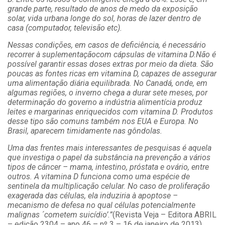
grande parte, resultado de anos de medo da exposição
solar, vida urbana longe do sol, horas de lazer dentro de
casa (computador, televisão etc).
Nessas condições, em casos de deficiência, é necessário
recorrer à suplementaçãocom cápsulas de vitamina D.Não é
possível garantir essas doses extras por meio da dieta. São
poucas as fontes ricas em vitamina D, capazes de assegurar
uma alimentação diária equilibrada. No Canadá, onde, em
algumas regiões, o inverno chega a durar sete meses, por
determinação do governo a indústria alimentícia produz
leites e margarinas enriquecidos com vitamina D. Produtos
desse tipo são comuns também nos EUA e Europa. No
Brasil, aparecem timidamente nas gôndolas.
Uma das frentes mais interessantes de pesquisas é aquela
que investiga o papel da substância na prevenção a vários
tipos de câncer – mama, intestino, próstata e ovário, entre
outros. A vitamina D funciona como uma espécie de
sentinela da multiplicação celular. No caso de proliferação
exagerada das células, ela induziria à apoptose –
mecanismo de defesa no qual células potencialmente
malignas ´cometem suicídio’.”
(Revista Veja – Editora ABRIL
– edição 2304 – ano 46 – nº 3 – 16 de janeiro de 2013)