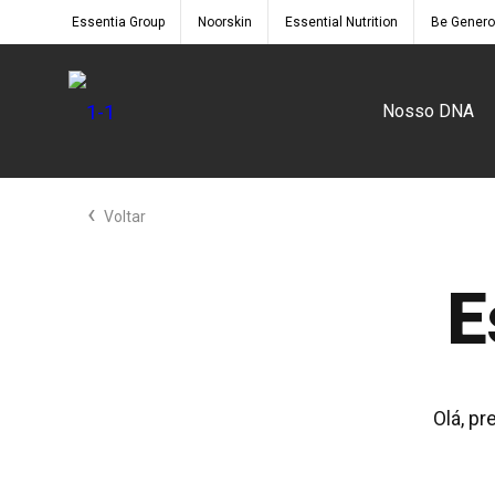
Essentia Group
Noorskin
Essential Nutrition
Be Gener
Nosso DNA
‹
Voltar
E
Olá, p