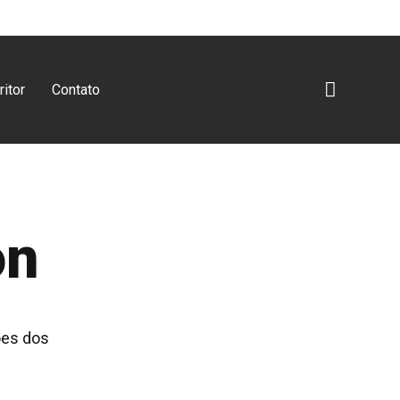
itor
Contato
on
ões dos