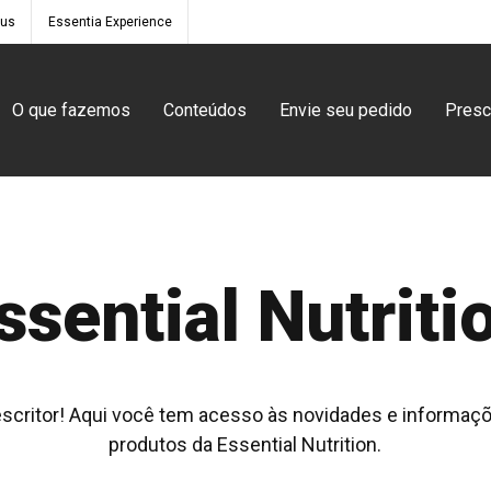
ous
Essentia Experience
O que fazemos
Conteúdos
Envie seu pedido
Prescr
ssential Nutriti
rescritor! Aqui você tem acesso às novidades e informaç
produtos da Essential Nutrition.