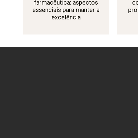
farmacêutica: aspectos
c
essenciais para manter a
pro
excelência