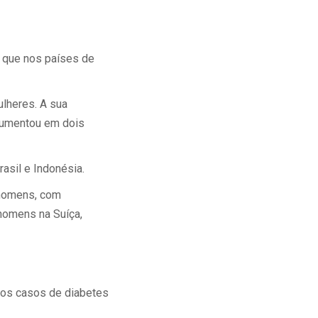
 que nos países de
lheres. A sua
 aumentou em dois
asil e Indonésia.
 homens, com
 homens na Suíça,
 dos casos de diabetes