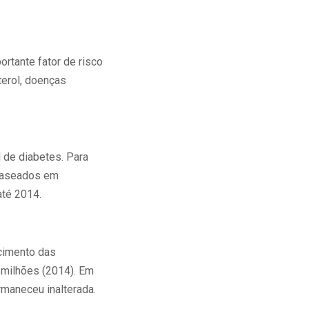
rtante fator de risco
terol, doenças
 de diabetes. Para
 baseados em
até 2014.
cimento das
 milhões (2014). Em
rmaneceu inalterada.