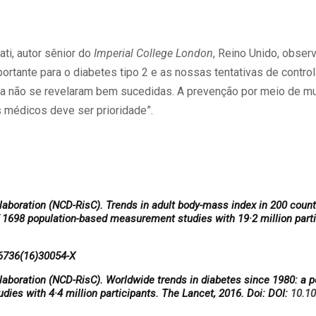
ti, autor sênior do
Imperial College London
, Reino Unido, obser
portante para o diabetes tipo 2 e as nossas tentativas de contro
a não se revelaram bem sucedidas. A prevenção por meio de mu
s médicos deve ser prioridade”.
laboration (NCD-RisC). Trends in adult body-mass index in 200 count
f 1698 population-based measurement studies with 19·2 million parti
6736(16)30054-X
laboration (NCD-RisC). Worldwide trends in diabetes since 1980: a p
dies with 4·4 million participants. The Lancet, 2016. Doi: DOI:
10.1