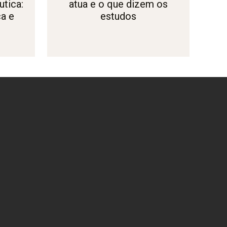
tica:
atua e o que dizem os
ça e
estudos