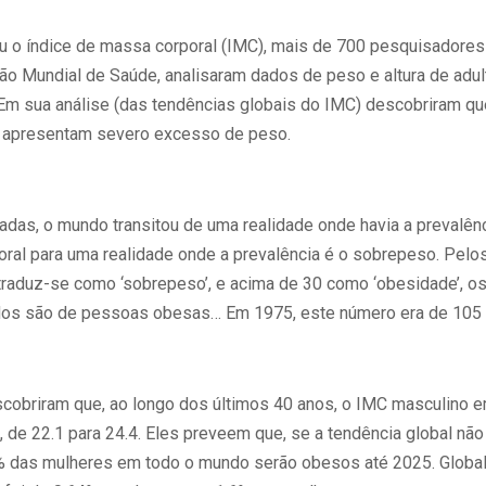
u o índice de massa corporal (IMC), mais de 700 pesquisadores
ção Mundial de Saúde, analisaram dados de peso e altura de adu
Em sua análise (das tendências globais do IMC) descobriram q
apresentam severo excesso de peso.
adas, o mundo transitou de uma realidade onde havia a prevalê
oral para uma realidade onde a prevalência é o sobrepeso. Pelos
traduz-se como ‘sobrepeso’, e acima de 30 como ‘obesidade’, o
dos são de pessoas obesas… Em 1975, este número era de 105
obriram que, ao longo dos últimos 40 anos, o IMC masculino e
o, de 22.1 para 24.4. Eles preveem que, se a tendência global nã
 das mulheres em todo o mundo serão obesos até 2025. Globalm