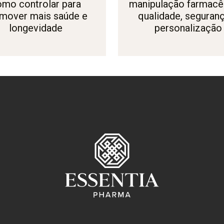
omo controlar para
manipulação farmacêu
mover mais saúde e
qualidade, seguran
longevidade
personalização