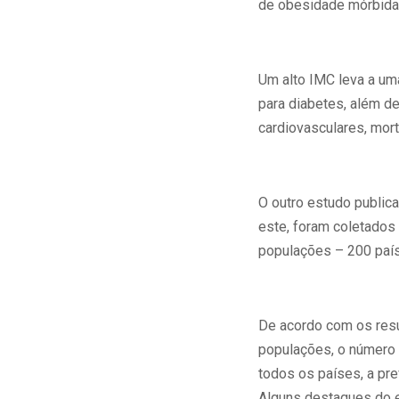
de obesidade mórbida
Um alto IMC leva a um
para diabetes, além de
cardiovasculares, mort
O outro estudo publi
este, foram coletado
populações – 200 paíse
De acordo com os res
populações, o número 
todos os países, a pr
Alguns destaques do 