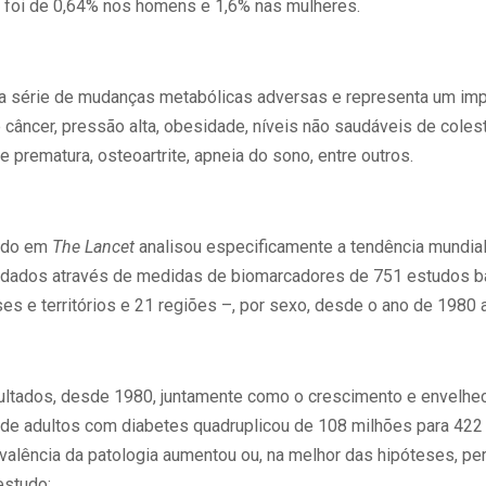
 foi de 0,64% nos homens e 1,6% nas mulheres.
a série de mudanças metabólicas adversas e representa um impo
 câncer, pressão alta, obesidade, níveis não saudáveis de coles
e prematura, osteoartrite, apneia do sono, entre outros.
cado em
The Lancet
analisou especificamente a tendência mundial
s dados através de medidas de biomarcadores de 751 estudos
s e territórios e 21 regiões –, por sexo, desde o ano de 1980 
ultados, desde 1980, juntamente como o crescimento e envelhe
de adultos com diabetes quadruplicou de 108 milhões para 422
evalência da patologia aumentou ou, na melhor das hipóteses, pe
estudo: