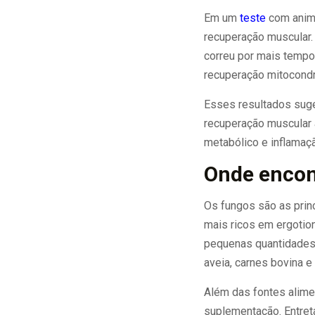
Em um
teste
com anima
recuperação muscular.
correu por mais tempo
recuperação mitocondri
Esses resultados suge
recuperação muscular 
metabólico e inflamaç
Onde encon
Os fungos são as prin
mais ricos em ergotio
pequenas quantidades
aveia, carnes bovina e 
Além das fontes alime
suplementação. Entret