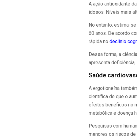
A ação antioxidante d
idosos. Níveis mais a
No entanto, estima-se
60 anos. De acordo co
rápida no
declínio cogn
Dessa forma, a ciênci
apresenta deficiência
Saúde cardiovasc
A ergotioneína também
científica de que o a
efeitos benéficos no 
metabólica e doença h
Pesquisas com humano
menores os riscos de 