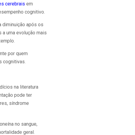
s cerebrais
em
desempenho cognitivo.
a diminuição após os
s a uma evolução mais
exemplo.
ente por quem
s cognitivas.
ícios na literatura
ntação pode ter
res, síndrome
oneína no sangue,
rtalidade geral.