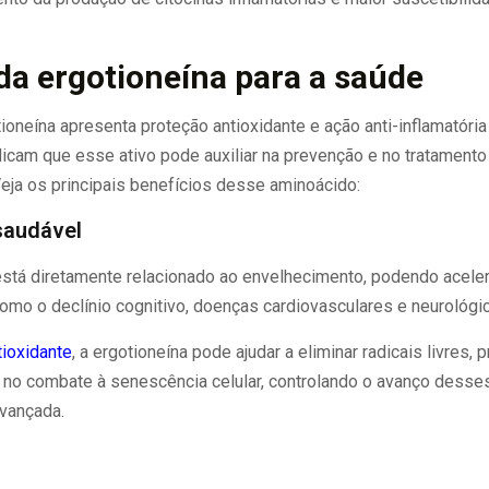
da ergotioneína para a saúde
ioneína apresenta proteção antioxidante e ação anti-inflamatóri
dicam que esse ativo pode auxiliar na prevenção e no tratamento
eja os principais benefícios desse aminoácido:
saudável
está diretamente relacionado ao envelhecimento, podendo acele
omo o declínio cognitivo, doenças cardiovasculares e neurológi
tioxidante
, a ergotioneína pode ajudar a eliminar radicais livres, 
ar no combate à senescência celular, controlando o avanço desse
avançada.