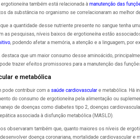
a ergotioneína também está relacionada à
manutenção das funçõe
ltos da substância no organismo se correlacionaram ao melhor 
 que a quantidade desse nutriente presente no sangue tenha um
m as pesquisas, níveis baixos de ergotioneína estão associado
itivo
, podendo afetar a memória, a atenção e a linguagem, por 
a destaca que um maior consumo desse aminoácido, principalm
, pode trazer efeitos promissores para a manutenção das funçõe
ular e metabólica
 pode contribuir com a
saúde cardiovascular
e metabólica. Há ind
umento do consumo de ergotioneína pela alimentação ou supleme
manejo de doenças como diabetes tipo 2, doenças cardiovascula
epática associada à disfunção metabólica (MASLD).
s observaram também que, quanto maiores os níveis de ergoti
desenvolver doença coronariana, mortalidade cardiovascular e mo