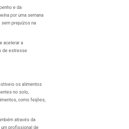
mpenho e da
oneína por uma semana
 sem prejuízos na
 acelerar a
s de estresse
stíveis os alimentos
entes no solo,
mentos, como feijões,
também através da
 um profissional de