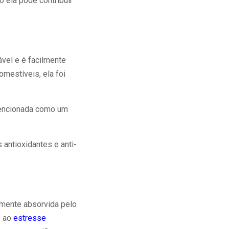
o ela pode contribuir
vel e é facilmente
mestíveis, ela foi
mencionada como um
 antioxidantes e anti-
amente absorvida pelo
s ao
estresse