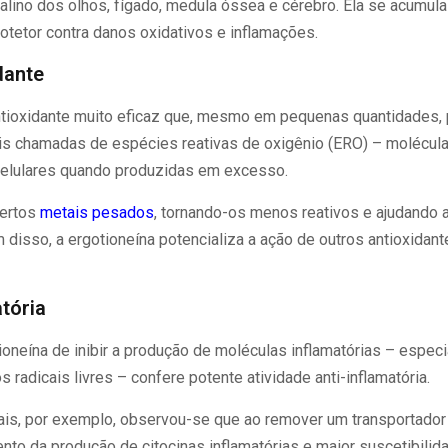
talino dos olhos, fígado, medula óssea e cérebro. Ela se acumul
otetor contra danos oxidativos e inflamações.
dante
ntioxidante muito eficaz que, mesmo em pequenas quantidades, 
ais chamadas de espécies reativas de oxigênio (ERO) – molécula
elulares quando produzidas em excesso.
certos
metais pesados
, tornando-os menos reativos e ajudando 
ém disso, a ergotioneína potencializa a ação de outros antioxidant
tória
ioneína de inibir a produção de moléculas inflamatórias – espec
s radicais livres – confere potente atividade anti-inflamatória.
s, por exemplo, observou-se que ao remover um transportador 
to da produção de citocinas inflamatórias e maior suscetibilid