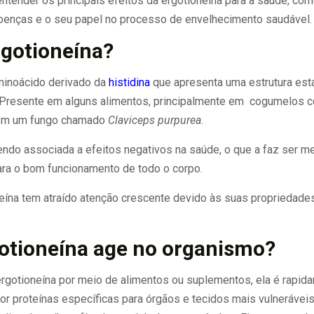
entender os principais efeitos da ergotioneína para a saúde, com
oenças e o seu papel no processo de envelhecimento saudável.
rgotioneína?
minoácido derivado da
histidina
que apresenta uma estrutura está
 Presente em alguns alimentos, principalmente em cogumelos co
em um fungo chamado
Claviceps purpurea
.
endo associada a efeitos negativos na saúde, o que a faz ser 
ra o bom funcionamento de todo o corpo.
eína tem atraído atenção crescente devido às suas propriedades
otioneína age no organismo?
otioneína por meio de alimentos ou suplementos, ela é rapid
or proteínas específicas para órgãos e tecidos mais vulnerávei