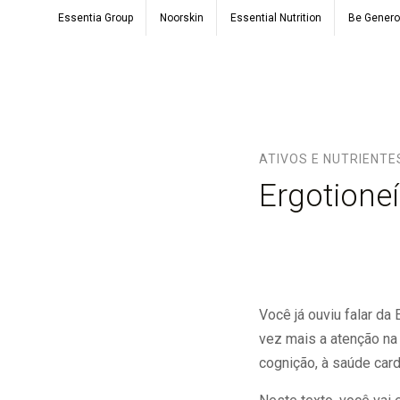
Essentia Group
Noorskin
Essential Nutrition
Be Gener
ATIVOS E NUTRIENTE
Ergotione
Você já ouviu falar d
vez mais a atenção na
cognição, à saúde card