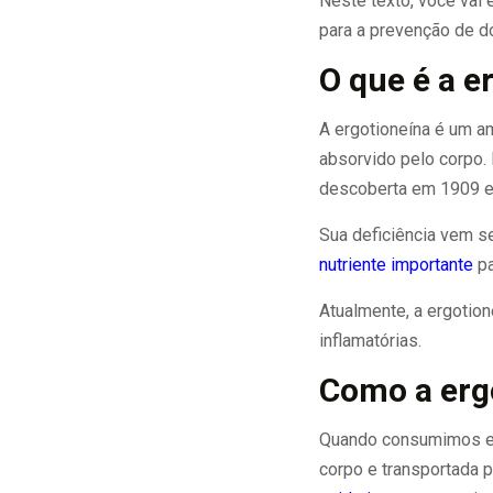
Neste texto, você vai 
para a prevenção de d
O que é a e
A ergotioneína é um a
absorvido pelo corpo.
descoberta em 1909 
Sua deficiência vem s
nutriente importante
pa
Atualmente, a ergotion
inflamatórias.
Como a erg
Quando consumimos erg
corpo e transportada p