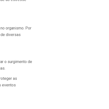
a no organismo. Por
 de diversas
rar o surgimento de
cas.
proteger as
s eventos