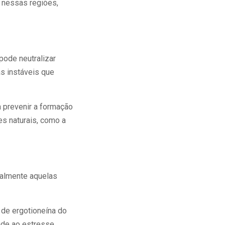
a nessas regiões,
pode neutralizar
s instáveis que
a prevenir a formação
es naturais, como a
ialmente aquelas
de ergotioneína do
ade ao estresse