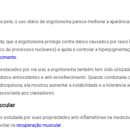
 pele, o uso diário de ergotioneína parece melhorar a aparência
da, que a ergotioneína protege contra danos causados por raios 
os de processos nucleares) e ajuda a controlar a hiperpigmenta
ecimento
.
estacados por via oral, a ergotioneína também tem sido utiliza
dutos antioxidantes e anti-envelhecimento. Quando combinada 
droquinona, ela mostrou aumentar a estabilidade e a tolerância 
 associada aos clareadores.
scular
o estudada por suas propriedades anti-inflamatórias na medicina
iliar na
recuperação muscular
.