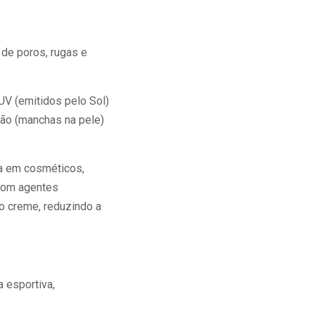
 de poros, rugas e
UV (emitidos pelo Sol)
ção (manchas na pele)
da em cosméticos,
com agentes
ao creme, reduzindo a
 esportiva,