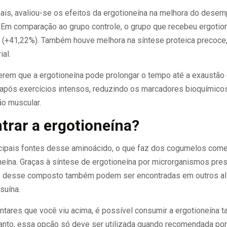
is, avaliou-se os efeitos da ergotioneína na melhora do dese
 Em comparação ao grupo controle, o grupo que recebeu ergoti
 (+41,22%). Também houve melhora na síntese proteica precoce,
al.
rem que a ergotioneína pode prolongar o tempo até a exaustão e
após exercícios intensos, reduzindo os marcadores bioquímico
ão muscular.
trar a ergotioneína?
cipais fontes desse aminoácido, o que faz dos cogumelos come
neína.
Graças à síntese de ergotioneína por microrganismos pres
 desse composto também podem ser encontradas em outros ali
suína.
ntares que você viu acima, é possível consumir a ergotioneína 
anto, essa opção só deve ser utilizada quando recomendada por