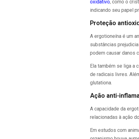
oxidativo
, como o cris
indicando seu papel pr
Proteção antioxi
A ergotioneína é um a
substâncias prejudici
podem causar danos c
Ela também se liga a 
de radicais livres. Al
glutationa.
Ação anti-inflama
A capacidade da ergot
relacionadas à ação do
Em estudos com animai
organismo houve aumen