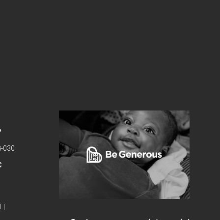
P
8-030
C
 |