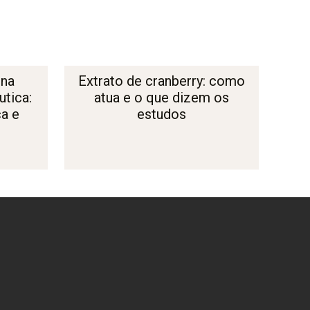
 na
Extrato de cranberry: como
tica:
atua e o que dizem os
ça e
estudos