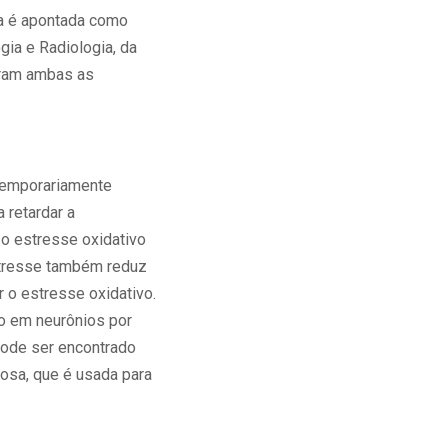
ta é apontada como
ia e Radiologia, da
oram ambas as
 temporariamente
retardar a
o estresse oxidativo
stresse também reduz
r o estresse oxidativo.
vo em neurônios por
 pode ser encontrado
nosa, que é usada para