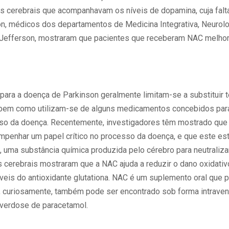
 cerebrais que acompanhavam os níveis de dopamina, cuja fal
n, médicos dos departamentos de Medicina Integrativa, Neurolog
Jefferson, mostraram que pacientes que receberam NAC melh
 para a doença de Parkinson geralmente limitam-se a substituir
bem como utilizam-se de alguns medicamentos concebidos para 
o da doença. Recentemente, investigadores têm mostrado que 
penhar um papel crítico no processo da doença, e que este e
a, uma substância química produzida pelo cérebro para neutraliza
 cerebrais mostraram que a NAC ajuda a reduzir o dano oxidati
níveis do antioxidante glutationa. NAC é um suplemento oral que
 e, curiosamente, também pode ser encontrado sob forma intrave
overdose de paracetamol.