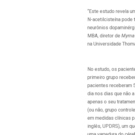
“Este estudo revela u
N-acetilcisteína pode 
neurônios dopaminérgic
MBA, diretor de
Myrna 
na Universidade Thom
No estudo, os pacient
primeiro grupo recebe
pacientes receberam 5
dia nos dias que não a
apenas o seu tratamen
(ou não, grupo control
em medidas clínicas p
inglês, UPDRS), um que
uma varredura do cér