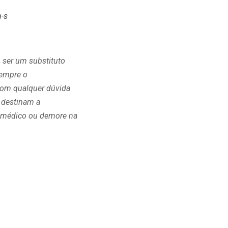
n-s
 ser um substituto
sempre o
com qualquer dúvida
 destinam a
ho médico ou demore na