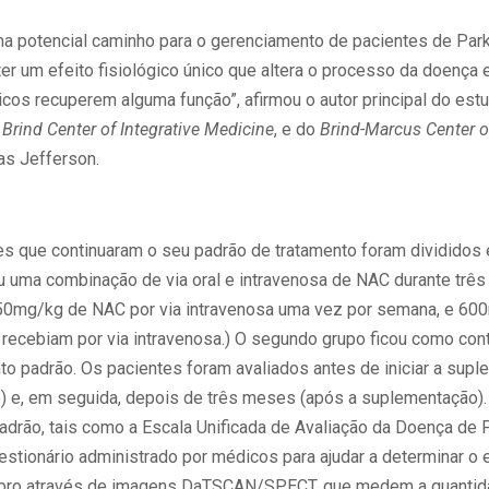
ma potencial caminho para o gerenciamento de pacientes de Park
ter um efeito fisiológico único que altera o processo da doença
os recuperem alguma função”, afirmou o autor principal do estu
Brind Center of Integrative Medicine
, e do
Brind-Marcus Center o
as Jefferson.
es que continuaram o seu padrão de tratamento foram divididos
u uma combinação de via oral e intravenosa de NAC durante trê
0mg/kg de NAC por via intravenosa uma vez por semana, e 600mg
 recebiam por via intravenosa.) O segundo grupo ficou como con
to padrão. Os pacientes foram avaliados antes de iniciar a su
e) e, em seguida, depois de três meses (após a suplementação). 
adrão, tais como a Escala Unificada de Avaliação da Doença de 
stionário administrado por médicos para ajudar a determinar o 
ebro através de imagens DaTSCAN/SPECT, que medem a quantid