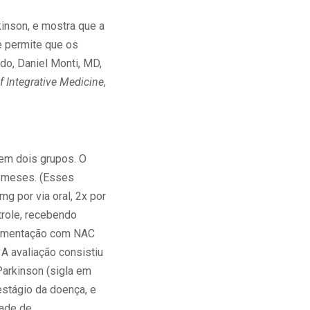
inson, e mostra que a
 e permite que os
do, Daniel Monti, MD,
f Integrative Medicine
,
 em dois grupos. O
s meses. (Esses
 por via oral, 2x por
trole, recebendo
plementação com NAC
A avaliação consistiu
Parkinson (sigla em
estágio da doença, e
ade de