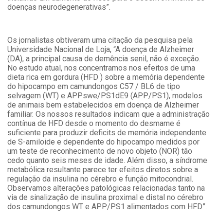
doenças neurodegenerativas”.
Os jornalistas obtiveram uma citação da pesquisa pela
Universidade Nacional de Loja, “A doença de Alzheimer
(DA), a principal causa de demência senil, não é exceção.
No estudo atual, nos concentramos nos efeitos de uma
dieta rica em gordura (HFD ) sobre a memória dependente
do hipocampo em camundongos C57 / BL6 de tipo
selvagem (WT) e APPswe/PS1dE9 (APP/PS1), modelos
de animais bem estabelecidos em doença de Alzheimer
familiar. Os nossos resultados indicam que a administração
contínua de HFD desde o momento do desmame é
suficiente para produzir deficits de memória independente
de S-amiloide e dependente do hipocampo medidos por
um teste de reconhecimento de novo objeto (NOR) tão
cedo quanto seis meses de idade. Além disso, a síndrome
metabólica resultante parece ter efeitos diretos sobre a
regulação da insulina no cérebro e função mitocondrial.
Observamos alterações patológicas relacionadas tanto na
via de sinalização de insulina proximal e distal no cérebro
dos camundongos WT e APP/PS1 alimentados com HFD”.