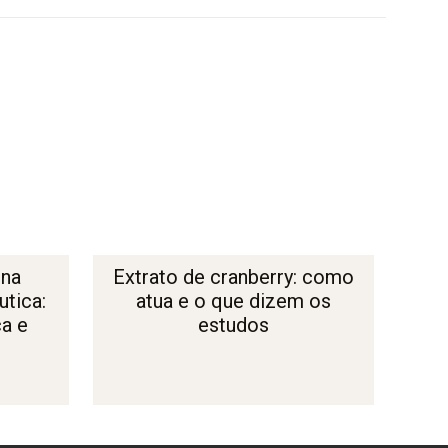
 na
Extrato de cranberry: como
tica:
atua e o que dizem os
ça e
estudos