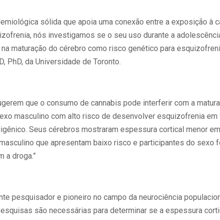
demiológica sólida que apoia uma conexão entre a exposição à c
izofrenia, nós investigamos se o seu uso durante a adolescência
na maturação do cérebro como risco genético para esquizofrenia
, PhD, da Universidade de Toronto.
gerem que o consumo de cannabis pode interferir com a matura
xo masculino com alto risco de desenvolver esquizofrenia em 
ligênico. Seus cérebros mostraram espessura cortical menor 
 masculino que apresentam baixo risco e participantes do sexo 
am a droga.”
nte pesquisador e pioneiro no campo da neurociência populaciona
squisas são necessárias para determinar se a espessura cortical