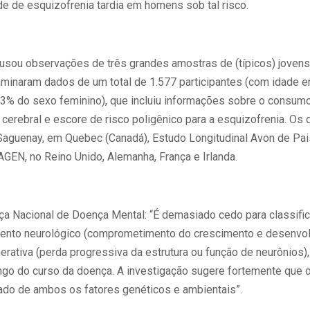
e de esquizofrenia tardia em homens sob tal risco.
usou observações de três grandes amostras de (típicos) jovens
inaram dados de um total de 1.577 participantes (com idade en
3% do sexo feminino), que incluiu informações sobre o consumo
cerebral e escore de risco poligênico para a esquizofrenia. Os
aguenay, em Quebec (Canadá), Estudo Longitudinal Avon de Pais 
GEN, no Reino Unido, Alemanha, França e Irlanda.
ça Nacional de Doença Mental: “É demasiado cedo para classific
nto neurológico (comprometimento do crescimento e desenvolv
ativa (perda progressiva da estrutura ou função de neurônios
ngo do curso da doença. A investigação sugere fortemente que 
tado de ambos os fatores genéticos e ambientais”.