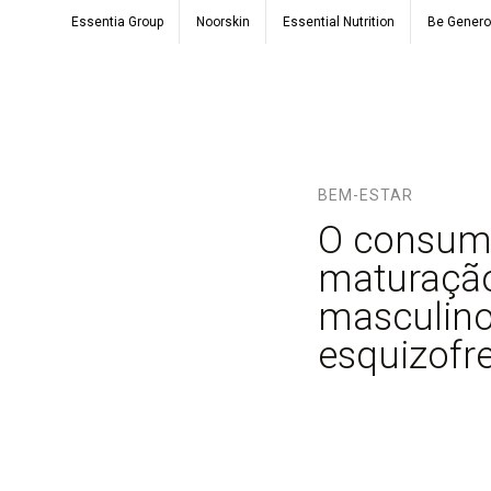
Essentia Group
Noorskin
Essential Nutrition
Be Gener
BEM-ESTAR
O consumo
maturação
masculino
esquizofr