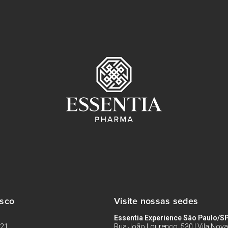
osco
Visite nossas sedes
Essentia Experience São Paulo/S
121
Rua João Lourenço, 530 | Vila Nova