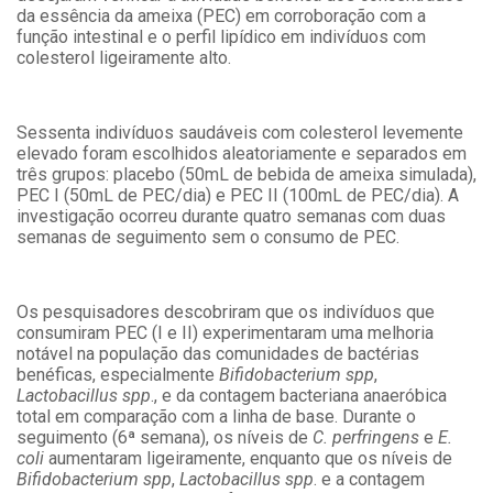
da essência da ameixa (PEC) em corroboração com a
função intestinal e o perfil lipídico em indivíduos com
colesterol ligeiramente alto.
Sessenta indivíduos saudáveis ​​com colesterol levemente
elevado foram escolhidos aleatoriamente e separados em
três grupos: placebo (50mL de bebida de ameixa simulada),
PEC I (50mL de PEC/dia) e PEC II (100mL de PEC/dia). A
investigação ocorreu durante quatro semanas com duas
semanas de seguimento sem o consumo de PEC.
Os pesquisadores descobriram que os indivíduos que
consumiram PEC (I e II) experimentaram uma melhoria
notável na população das comunidades de bactérias
benéficas, especialmente
Bifidobacterium spp
,
Lactobacillus
spp
., e da contagem bacteriana anaeróbica
total em comparação com a linha de base. Durante o
seguimento (6ª semana), os níveis de
C. perfringens
e
E.
coli
aumentaram ligeiramente, enquanto que os níveis de
Bifidobacterium spp
,
Lactobacillus spp
. e a contagem