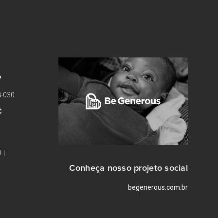
P
8-030
C
 |
Conheça nosso projeto social
begenerous.com.br