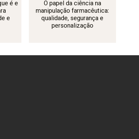
que é e
O papel da ciência na
ra
manipulação farmacêutica:
de e
qualidade, segurança e
personalização