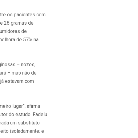
ntre os pacientes com
de 28 gramas de
sumidores de
melhora de 57% na
ginosas – nozes,
pará – mas não de
 já estavam com
iro lugar”, afirma
utor do estudo. Fadelu
rada um substituto
feito isoladamente: e