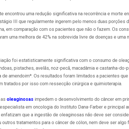
e encontrou uma redução significativa na recorrência e morte e
stágio III que regularmente ingerem pelo menos duas porções 
na, em comparação com os pacientes que não o fazem. Os con
aram uma melhora de 42% na sobrevida livre de doenças e uma 
iação foi estatisticamente significativa com o consumo de olea
ndoas, pistaches, avelãs, noz-pecã, macadâmia e castanha-do-
 de amendoim*. Os resultados foram limitados a pacientes que
m tratados por isso com ressecção cirúrgica e quimioterapia.
 as
oleaginosas
impedem o desenvolvimento do câncer em prime
specialista em oncologia do Instituto Dana-Farber e principal a
s enfatizam que a ingestão de oleaginosas não deve ser conside
u outros tratamentos para o câncer de cólon, nem deve ser algo 