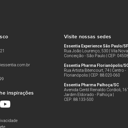
osco
Visite nossas sedes
Essentia Experience São Paulo/S
121
Rua João Lourenço, 530 | Vila Nova
Conceição - São Paulo | CEP: 0450
essentia.com.br
Essentia Pharma Florianópolis/S
Rua Artista Bitencourt, 74 | Centro -
Florianópolis | CEP: 88.020-060
99
Essentia Pharma Palhoça/SC
Avenida Gentil Reinaldo Cordioli, 161
he inspirações
Jardim Eldorado - Palhoça |
CEP: 88.133-500
rivacidade
rete