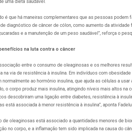
de uma dieta saudável.
o é que há maneiras complementares que as pessoas podem fa
de diagnóstico de câncer de cólon, como aumento da atividade f
çucaradas e a manutenção de um peso saudável”, reforça o pesq
enefícios na luta contra o câncer
ssociação entre o consumo de oleaginosas e os melhores resul
a na via de resistência à insulina. Em indivíduos com obesidade 
 normalmente ao hormônio insulina, que ajuda as células a usar
o, o corpo produz mais insulina, atingindo níveis mais altos na 
s descobriram uma ligação entre diabetes, resistência à insulin
s está associada à menor resistência à insulina”, aponta Fadelu
o de oleaginosas está associado a quantidades menores de bi
ção no corpo, e a inflamação tem sido implicada na causa do cân