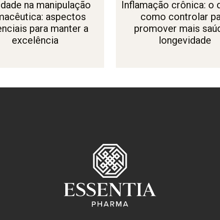
idade na manipulação
Inflamação crônica: o 
macêutica: aspectos
como controlar pa
nciais para manter a
promover mais saú
excelência
longevidade