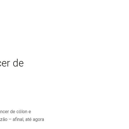
cer de
ncer de cólon e
ão – afinal, até agora