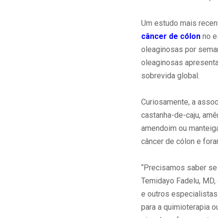
Um estudo mais recent
câncer de cólon
no e
oleaginosas por sema
oleaginosas apresent
sobrevida global.
Curiosamente, a assoc
castanha-de-caju, amê
amendoim ou manteiga
câncer de cólon e fora
“Precisamos saber se
Temidayo Fadelu, MD, e
e outros especialista
para a quimioterapia o