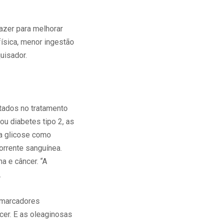
zer para melhorar
ísica, menor ingestão
uisador.
tados no tratamento
ou diabetes tipo 2, as
 a glicose como
corrente sanguínea.
a e câncer. “A
.
omarcadores
cer. E as oleaginosas