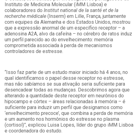
Instituto de Medicina Molecular (iMM Lisboa) e
colaboradores do
Institut national de la santé et de la
recherche médicale
(Inserm) em Lille, França, juntamente
com equipes da Alemanha e dos Estados Unidos, mostrou
que a expressão anormal de um específico receptor – a
adenosina A2A, alvo da cafeína – no cérebro de ratos induz
um perfil parecido ao do envelhecimento: memória
comprometida associada à perda de mecanismos
controladores de estresse.
“Isso faz parte de um estudo maior iniciado há 4 anos, no
qual identificamos o papel desse receptor no estresse,
mas não sabíamos se sua ativação seria suficiente para
desencadear todas as mudanças. Descobrimos agora que
alterando a quantidade deste receptor em neurônios do
hipocampo e córtex – áreas relacionadas à memória – é
suficiente para induzir um perfil que designamos como
‘envelhecimento precoce’, que combina a perda de memória
e um aumento nos hormônios do estresse no plasma
(cortisol)”, explicou Luisa Lopes, líder do grupo iMM Lisboa
e coordenadora do estudo.